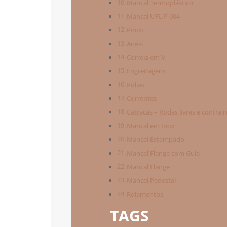
Mancal Termoplástico
Mancal UFL P 004
Pinos
Anéis
Correia em V
Engrenagens
Polias
Correntes
Catracas – Rodas livres e contra 
Mancal em Inox
Mancal Estampado
Mancal Flange com Guia
Mancal Flange
Mancal Pedestal
Rolamentos
TAGS