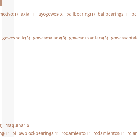
motivo(1)
axial(1)
ayogowes(3)
ballbearing(1)
ballbearings(1)
be
gowesholic(3)
gowesmalang(3)
gowesnusantara(3)
gowessantai(
)
maquinario
ng(1)
pillowblockbearings(1)
rodamiento(1)
rodamientos(1)
rola