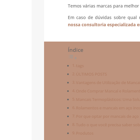
Temos várias marcas para melhor 
Em caso de dúvidas sobre qual 
nossa consultoria especializada 
Índice
tags
ÚLTIMOS POSTS
Vantagens de Utilização de Manca
Onde Comprar Mancal e Rolamento
Mancais Termoplásticos: Uma Soluç
Rolamentos e mancais em aço inoxi
Por que optar por mancais de aço 
Tudo o que você precisa saber so
Produtos