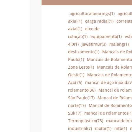
agriculturalbearings(1)
agricul
axial(1)
carga radial(1)
correias
axial(1)
eixo de
rotação(1)
equipamento(1)
esf
4.0(1)
jawatimur(3)
malang(1)
deslizamento(1)
Mancais de Ro
Paulo(1)
Mancais de Rolamento
Zona Leste(1)
Mancais de Rolam
Oeste(1)
Mancais de Rolamento 
Aço(75)
mancal de aço inoxidáve
rolamento(36)
Mancal de rolam
São Paulo(17)
Mancal de Rolame
norte(17)
Mancal de Rolamento 
Sul(17)
mancal de rolamentos(1
Termoplástico(75)
mancaldeino
industrial(7)
motor(1)
mtb(1)