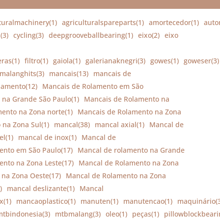
turalmachinery(1)
agriculturalspareparts(1)
amortecedor(1)
auto
(3)
cycling(3)
deepgrooveballbearing(1)
eixo(2)
eixo
eras(1)
filtro(1)
gaiola(1)
galerianaknegri(3)
gowes(1)
goweser(3)
malanghits(3)
mancais(13)
mancais de
lamento(12)
Mancais de Rolamento em São
 na Grande São Paulo(1)
Mancais de Rolamento na
ento na Zona norte(1)
Mancais de Rolamento na Zona
na Zona Sul(1)
mancal(38)
mancal axial(1)
Mancal de
l(1)
mancal de inox(1)
Mancal de
ento em São Paulo(17)
Mancal de rolamento na Grande
nto na Zona Leste(17)
Mancal de Rolamento na Zona
na Zona Oeste(17)
Mancal de Rolamento na Zona
)
mancal deslizante(1)
Mancal
x(1)
mancaoplastico(1)
manuten(1)
manutencao(1)
maquinário(3
mtbindonesia(3)
mtbmalang(3)
oleo(1)
peças(1)
pillowblockbeari