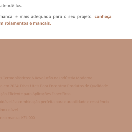
atendê-los.
mancal é mais adequado para o seu projeto,
conheça
em rolamentos e mancais.
is Termoplásticos: A Revolução na Indústria Moderna
 em 2024: Dicas Úteis Para Encontrar Produtos de Qualidade
ão Eficiente para Aplicações Específicas
dável é a combinação perfeita para durabilidade e resistência
inoxidável
bre o mancal KFL 000