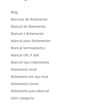
Blog
Mancais de Rolamento
Mancal de Rolamento
Mancal e Rolamento
Mancal para Rolamentos
Mancal termoplástico
Mancal UFL P 004
Mancal-tipo-rolamentos
Rolamento Axial
Rolamento em aço inox
Rolamento Linear
Rolamento para Mancal
Sem Categoria