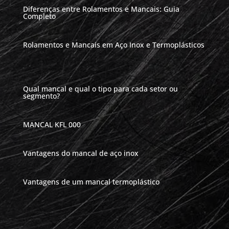
Diferenças entre Rolamentos e Mancais: Guia
Completo
Rolamentos e Mancais em Aço Inox e Termoplásticos
Qual mancal e qual o tipo para cada setor ou
segmento?
MANCAL KFL 000
Vantagens do mancal de aço inox
Vantagens de um mancal termoplástico