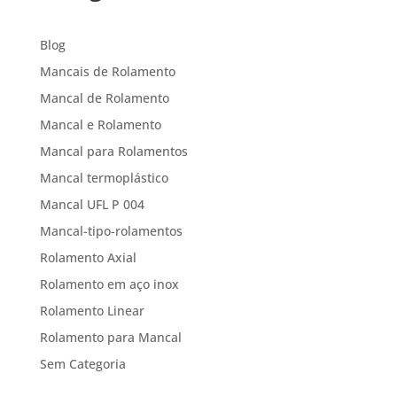
Blog
Mancais de Rolamento
Mancal de Rolamento
Mancal e Rolamento
Mancal para Rolamentos
Mancal termoplástico
Mancal UFL P 004
Mancal-tipo-rolamentos
Rolamento Axial
Rolamento em aço inox
Rolamento Linear
Rolamento para Mancal
Sem Categoria