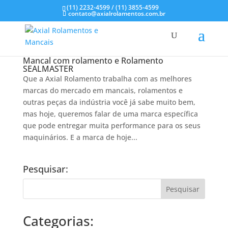
(11) 2232-4599 / (11) 3855-4599
contato@axialrolamentos.com.br
Mancal com rolamento e Rolamento
SEALMASTER
Que a Axial Rolamento trabalha com as melhores
marcas do mercado em mancais, rolamentos e
outras peças da indústria você já sabe muito bem,
mas hoje, queremos falar de uma marca específica
que pode entregar muita performance para os seus
maquinários. E a marca de hoje...
Pesquisar:
Categorias: