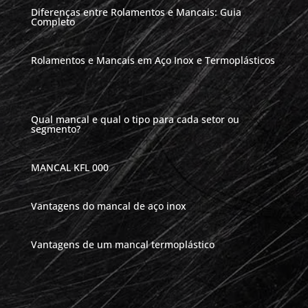
Diferenças entre Rolamentos e Mancais: Guia
Completo
Rolamentos e Mancais em Aço Inox e Termoplásticos
Qual mancal e qual o tipo para cada setor ou
segmento?
MANCAL KFL 000
Vantagens do mancal de aço inox
Vantagens de um mancal termoplástico