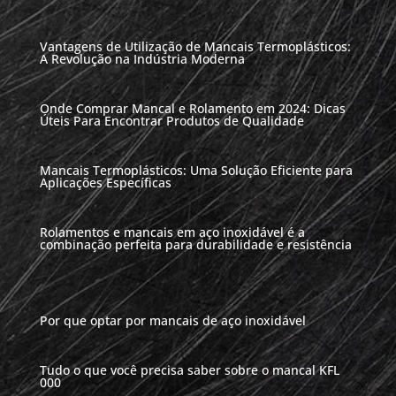
Vantagens de Utilização de Mancais Termoplásticos:
A Revolução na Indústria Moderna
Onde Comprar Mancal e Rolamento em 2024: Dicas
Úteis Para Encontrar Produtos de Qualidade
Mancais Termoplásticos: Uma Solução Eficiente para
Aplicações Específicas
Rolamentos e mancais em aço inoxidável é a
combinação perfeita para durabilidade e resistência
Por que optar por mancais de aço inoxidável
Tudo o que você precisa saber sobre o mancal KFL
000