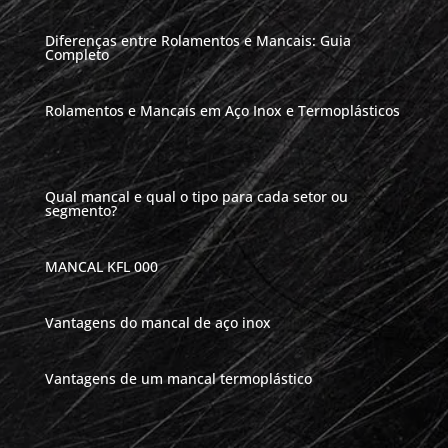
Diferenças entre Rolamentos e Mancais: Guia
Completo
Rolamentos e Mancais em Aço Inox e Termoplásticos
Qual mancal e qual o tipo para cada setor ou
segmento?
MANCAL KFL 000
Vantagens do mancal de aço inox
Vantagens de um mancal termoplástico