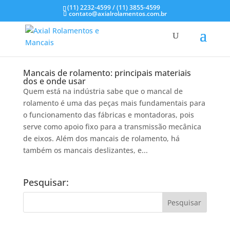
(11) 2232-4599 / (11) 3855-4599
contato@axialrolamentos.com.br
Mancais de rolamento: principais materiais
dos e onde usar
Quem está na indústria sabe que o mancal de
rolamento é uma das peças mais fundamentais para
o funcionamento das fábricas e montadoras, pois
serve como apoio fixo para a transmissão mecânica
de eixos. Além dos mancais de rolamento, há
também os mancais deslizantes, e...
Pesquisar: