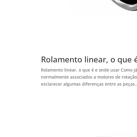
Rolamento linear, o que 
Rolamento linear, o que é e onde usar Como j
normalmente associados a motores de rotação
esclarecer algumas diferenças entre as peças..