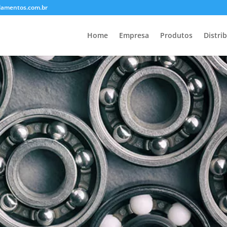
lamentos.com.br
Home
Empresa
Produtos
Distri