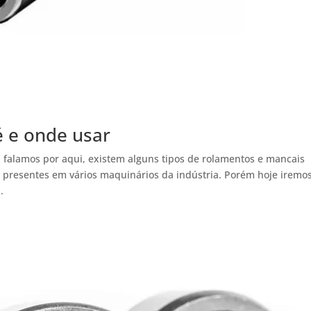
é e onde usar
á falamos por aqui, existem alguns tipos de rolamentos e mancais
 presentes em vários maquinários da indústria. Porém hoje iremo
.