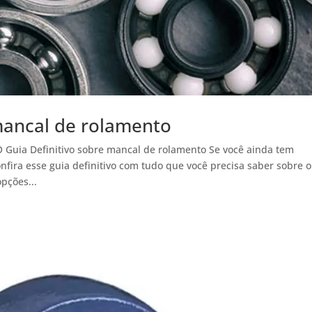
mancal de rolamento
O Guia Definitivo sobre mancal de rolamento Se você ainda tem
fira esse guia definitivo com tudo que você precisa saber sobre o
pções...