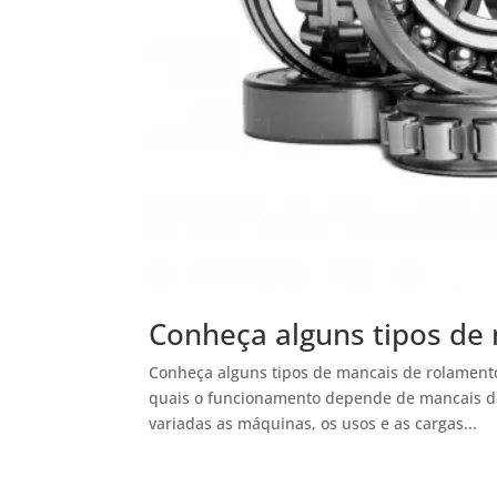
Conheça alguns tipos de
Conheça alguns tipos de mancais de rolamento
quais o funcionamento depende de mancais de
variadas as máquinas, os usos e as cargas...