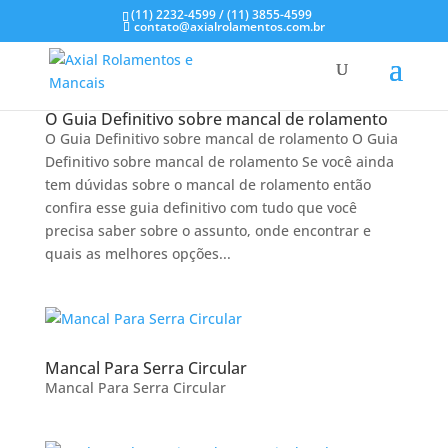
(11) 2232-4599 / (11) 3855-4599
contato@axialrolamentos.com.br
O Guia Definitivo sobre mancal de rolamento
O Guia Definitivo sobre mancal de rolamento O Guia
Definitivo sobre mancal de rolamento Se você ainda
tem dúvidas sobre o mancal de rolamento então
confira esse guia definitivo com tudo que você
precisa saber sobre o assunto, onde encontrar e
quais as melhores opções...
Mancal Para Serra Circular
Mancal Para Serra Circular