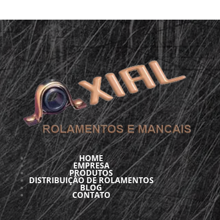
HOME
EMPRESA
PRODUTOS
DISTRIBUIÇÃO DE ROLAMENTOS
BLOG
CONTATO