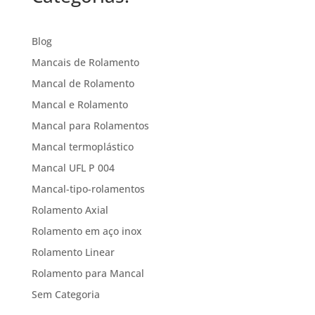
Blog
Mancais de Rolamento
Mancal de Rolamento
Mancal e Rolamento
Mancal para Rolamentos
Mancal termoplástico
Mancal UFL P 004
Mancal-tipo-rolamentos
Rolamento Axial
Rolamento em aço inox
Rolamento Linear
Rolamento para Mancal
Sem Categoria