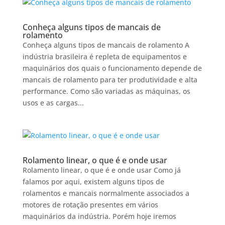
Conheça alguns tipos de mancais de
rolamento
Conheça alguns tipos de mancais de rolamento A
indústria brasileira é repleta de equipamentos e
maquinários dos quais o funcionamento depende de
mancais de rolamento para ter produtividade e alta
performance. Como são variadas as máquinas, os
usos e as cargas...
Rolamento linear, o que é e onde usar
Rolamento linear, o que é e onde usar Como já
falamos por aqui, existem alguns tipos de
rolamentos e mancais normalmente associados a
motores de rotação presentes em vários
maquinários da indústria. Porém hoje iremos