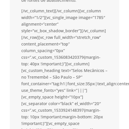
de fontes de abastecimento.
[/vc_column_text][/vc_column][vc_column
width=”1/2″][vc_single_image image=”1785″
alignment=”center”
style=”vc_box_shadow_border”][/vc_column]
[/vc_row][vc_row full_width=”stretch_row”
content_placement=”top”
column_spacing=”0px”
css=”.vc_custom_1536083420379{margin-
top: 40px !important;}”][vc_column]
[vc_custom_heading text=”Selos Mecânicos –
no Tremembé – São Paulo – SP”
font_container=”tag:h1|font_size:35px|text_align:cent
use_theme_fonts=”yes” link=”|||”]
[vc_empty_space height=”10px”]
[vc_separator color=”black” el_width=”20″
css=”.vc_custom_1533924148397{margin-
top: 10px !important;margin-bottom: 20px
!important;}”][vc_empty_space