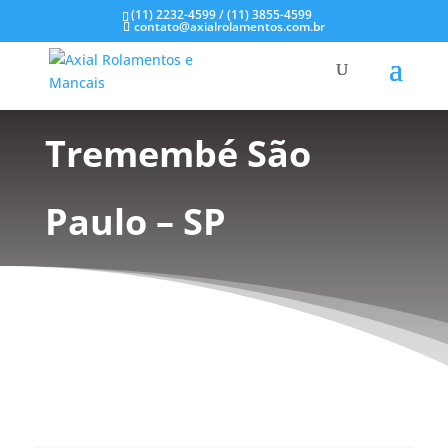
(11) 2232-4599 / (11) 3855-4599
contato@axialrolamentos.com.br
Selos Mecânicos no
Tremembé São
Paulo – SP