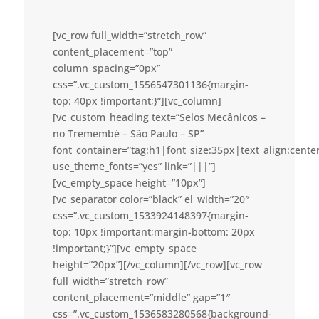
[vc_row full_width=”stretch_row”
content_placement=”top”
column_spacing=”0px”
css=”.vc_custom_1556547301136{margin-
top: 40px !important;}”][vc_column]
[vc_custom_heading text=”Selos Mecânicos –
no Tremembé – São Paulo – SP”
font_container=”tag:h1|font_size:35px|text_align:cent
use_theme_fonts=”yes” link=”|||”]
[vc_empty_space height=”10px”]
[vc_separator color=”black” el_width=”20″
css=”.vc_custom_1533924148397{margin-
top: 10px !important;margin-bottom: 20px
!important;}”][vc_empty_space
height=”20px”][/vc_column][/vc_row][vc_row
full_width=”stretch_row”
content_placement=”middle” gap=”1″
css=”.vc_custom_1536583280568{background-