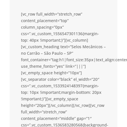
[vc_row full_width=”stretch_row”
content_placement=”top”
column_spacing=”0px”
css=”.vc_custom_1556547301136{margin-
top: 40px !important;}”][vc_column]
[vc_custom_heading text=”Selos Mecânicos –
no Carrão – São Paulo – SP”
font_container=”tag:h1|font_size:35px|text_align:cent
use_theme_fonts=”yes” link=”|||”]
[vc_empty_space height=”10px”]
[vc_separator color=”black” el_width=”20″
css=”.vc_custom_1533924148397{margin-
top: 10px !important;margin-bottom: 20px
!important;}”][vc_empty_space
height=”20px”][/vc_column][/vc_row][vc_row
full_width=”stretch_row”
content_placement=”middle” gap=”1″
css=”.vc_custom_1536583280568{background-