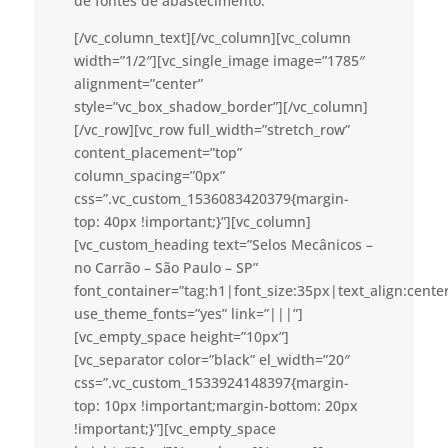
de fontes de abastecimento.
[/vc_column_text][/vc_column][vc_column
width=”1/2″][vc_single_image image=”1785″
alignment=”center”
style=”vc_box_shadow_border”][/vc_column]
[/vc_row][vc_row full_width=”stretch_row”
content_placement=”top”
column_spacing=”0px”
css=”.vc_custom_1536083420379{margin-
top: 40px !important;}”][vc_column]
[vc_custom_heading text=”Selos Mecânicos –
no Carrão – São Paulo – SP”
font_container=”tag:h1|font_size:35px|text_align:cent
use_theme_fonts=”yes” link=”|||”]
[vc_empty_space height=”10px”]
[vc_separator color=”black” el_width=”20″
css=”.vc_custom_1533924148397{margin-
top: 10px !important;margin-bottom: 20px
!important;}”][vc_empty_space