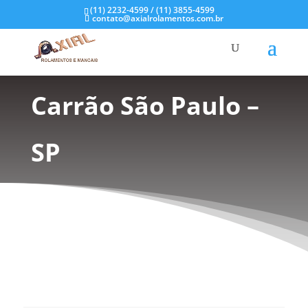
(11) 2232-4599 / (11) 3855-4599
contato@axialrolamentos.com.br
Selos Mecânicos no
Carrão São Paulo –
SP