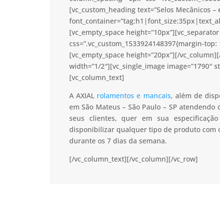
[vc_custom_heading text=”Selos Mecânicos – 
font_container=”tag:h1|font_size:35px|text_a
[vc_empty_space height=”10px”][vc_separator 
css=”.vc_custom_1533924148397{margin-top: 1
[vc_empty_space height=”20px”][/vc_column]
width=”1/2″][vc_single_image image=”1790″ s
[vc_column_text]
A AXIAL
rolamentos e mancais
, além de disp
em São Mateus – São Paulo – SP atendendo de
seus clientes, quer em sua especificaç
disponibilizar qualquer tipo de produto com
durante os 7 dias da semana.
[/vc_column_text][/vc_column][/vc_row]