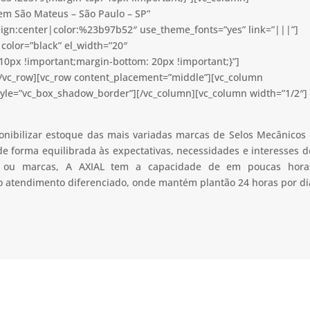
em São Mateus – São Paulo – SP”
lign:center|color:%23b97b52″ use_theme_fonts=”yes” link=”|||”]
color=”black” el_width=”20″
0px !important;margin-bottom: 20px !important;}”]
[/vc_row][vc_row content_placement=”middle”][vc_column
tyle=”vc_box_shadow_border”][/vc_column][vc_column width=”1/2″]
onibilizar estoque das mais variadas marcas de Selos Mecânicos 
 forma equilibrada às expectativas, necessidades e interesses d
ão ou marcas, A AXIAL tem a capacidade de em poucas hora
 o atendimento diferenciado, onde mantém plantão 24 horas por di