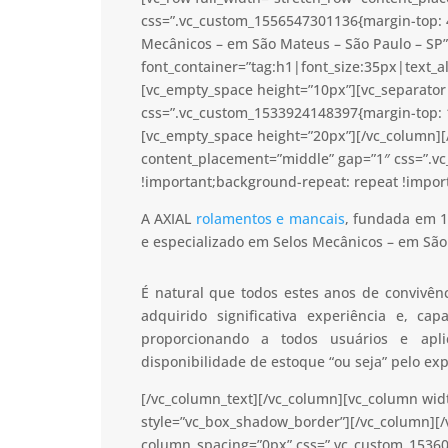
css=”.vc_custom_1556547301136{margin-top: 4
Mecânicos – em São Mateus – São Paulo – SP”
font_container=”tag:h1|font_size:35px|text_a
[vc_empty_space height=”10px”][vc_separator 
css=”.vc_custom_1533924148397{margin-top: 1
[vc_empty_space height=”20px”][/vc_column][/
content_placement=”middle” gap=”1″ css=”.v
!important;background-repeat: repeat !import
A AXIAL
rolamentos e mancais
, fundada em 1
e especializado em Selos Mecânicos – em São
É natural que todos estes anos de convivê
adquirido significativa experiência e, c
proporcionando a todos usuários e apl
disponibilidade de estoque “ou seja” pelo ex
[/vc_column_text][/vc_column][vc_column wid
style=”vc_box_shadow_border”][/vc_column][/
column_spacing=”0px” css=”.vc_custom_15360