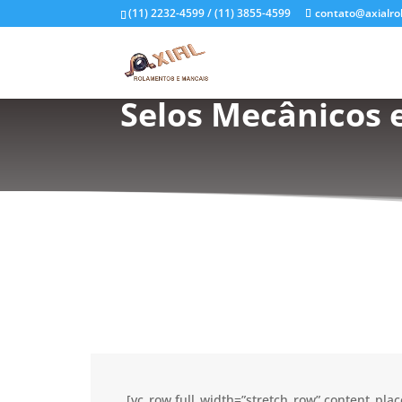
(11) 2232-4599 / (11) 3855-4599
contato@axialro
Selos Mecânicos 
[vc_row full_width=”stretch_row” content_pl