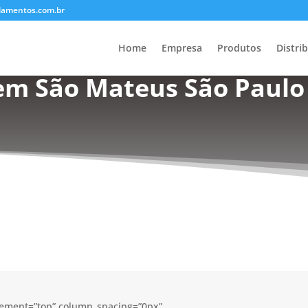
lamentos.com.br
Home
Empresa
Produtos
Distri
em São Mateus São Paulo 
acement=”top” column_spacing=”0px”