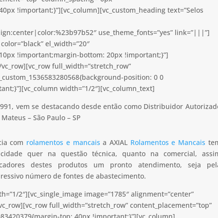
0px !important;}”][vc_column][vc_custom_heading text=”Selos
lign:center|color:%23b97b52″ use_theme_fonts=”yes” link=”|||”]
color=”black” el_width=”20″
0px !important;margin-bottom: 20px !important;}”]
vc_row][vc_row full_width=”stretch_row”
c_custom_1536583280568{background-position: 0 0
ant;}”][vc_column width=”1/2″][vc_column_text]
991, vem se destacando desde então como Distribuidor Autorizad
 Mateus – São Paulo – SP
ncia com
rolamentos e mancais
a AXIAL
Rolamentos e Mancais
te
apacidade quer na questão técnica, quanto na comercial, assi
icadores destes produtos um pronto atendimento, seja pel
pressivo número de fontes de abastecimento.
th=”1/2″][vc_single_image image=”1785″ alignment=”center”
vc_row][vc_row full_width=”stretch_row” content_placement=”top”
83420379{margin-top: 40px !important;}”][vc_column]