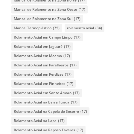
Mancal de Rolamento na Zona norte
(17)
Mancal de Rolamento na Zona Oeste
(17)
Mancal de Rolamento na Zona Sul
(17)
Mancal Termoplástico
(75)
rolamento axial
(34)
Rolamento Axial em Campo Limpo
(17)
Rolamento Axial em Jaguaré
(17)
Rolamento Axial em Moema
(17)
Rolamento Axial em Parelheiros
(17)
Rolamento Axial em Perdizes
(17)
Rolamento Axial em Pinheiros
(17)
Rolamento Axial em Santo Amaro
(17)
Rolamento Axial na Barra Funda
(17)
Rolamento Axial na Capela do Socorro
(17)
Rolamento Axial na Lapa
(17)
Rolamento Axial na Raposo Tavares
(17)