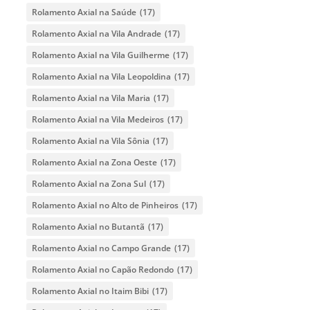
Rolamento Axial na Saúde
(17)
Rolamento Axial na Vila Andrade
(17)
Rolamento Axial na Vila Guilherme
(17)
Rolamento Axial na Vila Leopoldina
(17)
Rolamento Axial na Vila Maria
(17)
Rolamento Axial na Vila Medeiros
(17)
Rolamento Axial na Vila Sônia
(17)
Rolamento Axial na Zona Oeste
(17)
Rolamento Axial na Zona Sul
(17)
Rolamento Axial no Alto de Pinheiros
(17)
Rolamento Axial no Butantã
(17)
Rolamento Axial no Campo Grande
(17)
Rolamento Axial no Capão Redondo
(17)
Rolamento Axial no Itaim Bibi
(17)