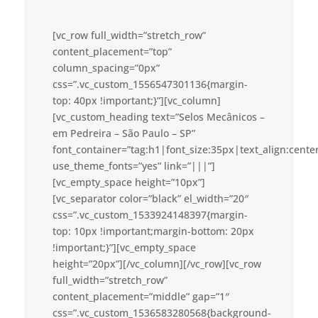
[vc_row full_width=”stretch_row”
content_placement=”top”
column_spacing=”0px”
css=”.vc_custom_1556547301136{margin-
top: 40px !important;}”][vc_column]
[vc_custom_heading text=”Selos Mecânicos –
em Pedreira – São Paulo – SP”
font_container=”tag:h1|font_size:35px|text_align:cent
use_theme_fonts=”yes” link=”|||”]
[vc_empty_space height=”10px”]
[vc_separator color=”black” el_width=”20″
css=”.vc_custom_1533924148397{margin-
top: 10px !important;margin-bottom: 20px
!important;}”][vc_empty_space
height=”20px”][/vc_column][/vc_row][vc_row
full_width=”stretch_row”
content_placement=”middle” gap=”1″
css=”.vc_custom_1536583280568{background-