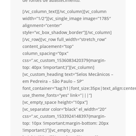
de fontes de abastecimento.
[/vc_column_text][/vc_column][vc_column
width=”1/2″][vc_single_image image=”1785″
alignment=”center”
style=”vc_box_shadow_border”][/vc_column]
[/vc_row][vc_row full_width=”stretch_row”
content_placement=”top”
column_spacing=”0px”
css=”.vc_custom_1536083420379{margin-
top: 40px !important;}”][vc_column]
[vc_custom_heading text=”Selos Mecânicos –
em Pedreira – São Paulo – SP”
font_container=”tag:h1|font_size:35px|text_align:cent
use_theme_fonts=”yes” link=”|||”]
[vc_empty_space height=”10px”]
[vc_separator color=”black” el_width=”20″
css=”.vc_custom_1533924148397{margin-
top: 10px !important;margin-bottom: 20px
!important;}”][vc_empty_space