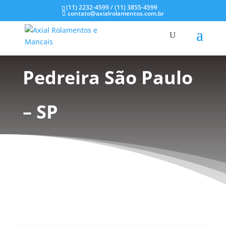
(11) 2232-4599 / (11) 3855-4599
contato@axialrolamentos.com.br
Selos Mecânicos em
Pedreira São Paulo
– SP