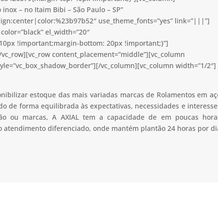
nox – no Itaim Bibi – São Paulo – SP”
lign:center|color:%23b97b52″ use_theme_fonts=”yes” link=”|||”]
color=”black” el_width=”20″
0px !important;margin-bottom: 20px !important;}”]
[/vc_row][vc_row content_placement=”middle”][vc_column
tyle=”vc_box_shadow_border”][/vc_column][vc_column width=”1/2″]
onibilizar estoque das mais variadas marcas de Rolamentos em aç
ndo de forma equilibrada às expectativas, necessidades e interesse
ação ou marcas, A AXIAL tem a capacidade de em poucas hora
 o atendimento diferenciado, onde mantém plantão 24 horas por di