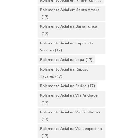
Rolamento Axial em Pinheiros
(17)
Rolamento Axial em Santo Amaro
(17)
Rolamento Axial na Barra Funda
(17)
Rolamento Axial na Capela do
Socorro
(17)
Rolamento Axial na Lapa
(17)
Rolamento Axial na Raposo
Tavares
(17)
Rolamento Axial na Saúde
(17)
Rolamento Axial na Vila Andrade
(17)
Rolamento Axial na Vila Guilherme
(17)
Rolamento Axial na Vila Leopoldina
(17)