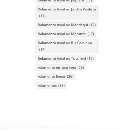
Rolamento Axial no Jaguara
(17)
Rolamento Axial no Jardim Paulista
(17)
Rolamento Axial no Mandaqui
(17)
Rolamento Axial no Morumbi
(17)
Rolamento Axial no Rio Pequeno
(17)
Rolamento Axial no Tucuruvi
(17)
rolamento em aço inox
(26)
rolamento linear
(26)
rolamentos
(38)