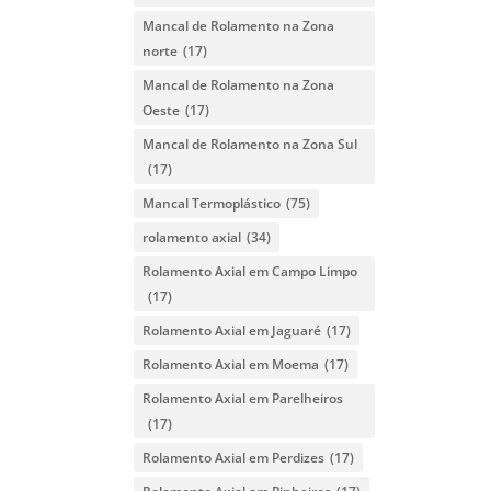
Mancal de Rolamento na Zona
norte
(17)
Mancal de Rolamento na Zona
Oeste
(17)
Mancal de Rolamento na Zona Sul
(17)
Mancal Termoplástico
(75)
rolamento axial
(34)
Rolamento Axial em Campo Limpo
(17)
Rolamento Axial em Jaguaré
(17)
Rolamento Axial em Moema
(17)
Rolamento Axial em Parelheiros
(17)
Rolamento Axial em Perdizes
(17)