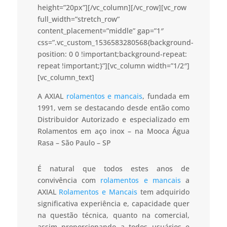
height=”20px”][/vc_column][/vc_row][vc_row
full_width=”stretch_row”
content_placement=”middle” gap=”1″
css=”.vc_custom_1536583280568{background-
position: 0 0 !important;background-repeat:
repeat !important;}”][vc_column width=”1/2″]
[vc_column_text]
A AXIAL
rolamentos e mancais
, fundada em
1991, vem se destacando desde então como
Distribuidor Autorizado e especializado em
Rolamentos em aço inox – na Mooca Água
Rasa – São Paulo – SP
É natural que todos estes anos de
convivência com
rolamentos e mancais
a
AXIAL
Rolamentos e Mancais
tem adquirido
significativa experiência e, capacidade quer
na questão técnica, quanto na comercial,
assim proporcionando a todos usuários e