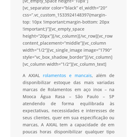
[vc_empty_space height=”10px”]
[vc_separator color=”black” el_width=”20″
css=”.vc_custom_1533924148397{margin-
top: 10px !important;margin-bottom: 20px
!important;}”][vc_empty_space
height=”20px”][/vc_column][/vc_row][vc_row
content_placement=”middle”][vc_column
width=”1/2″][vc_single_image image=”1790″
style=”vc_box_shadow_border”][/vc_column]
[vc_column width=”1/2″][vc_column_text]
A AXIAL
rolamentos e mancais
, além de
disponibilizar estoque das mais variadas
marcas de Rolamentos em aço inox – na
Mooca Água Rasa – São Paulo – SP
atendendo de forma equilibrada às
expectativas, necessidades e interesses de
seus clientes, quer em sua especificação ou
marcas, A AXIAL tem a capacidade de em
poucas horas disponibilizar qualquer tipo