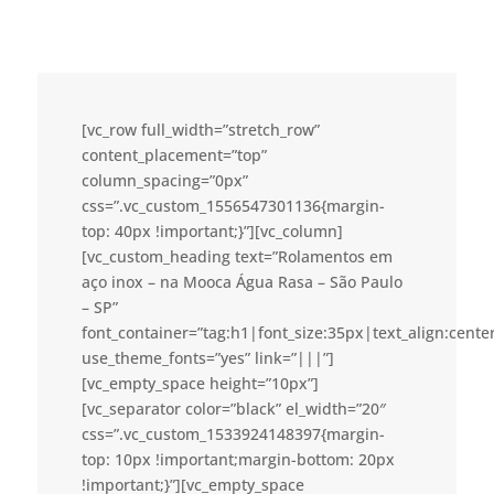
[vc_row full_width=”stretch_row”
content_placement=”top”
column_spacing=”0px”
css=”.vc_custom_1556547301136{margin-
top: 40px !important;}”][vc_column]
[vc_custom_heading text=”Rolamentos em
aço inox – na Mooca Água Rasa – São Paulo
– SP”
font_container=”tag:h1|font_size:35px|text_align:cent
use_theme_fonts=”yes” link=”|||”]
[vc_empty_space height=”10px”]
[vc_separator color=”black” el_width=”20″
css=”.vc_custom_1533924148397{margin-
top: 10px !important;margin-bottom: 20px
!important;}”][vc_empty_space