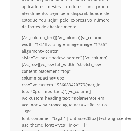
aplicadores destes produtos um pronto
atendimento, seja pela disponibilidade de
estoque “ou seja” pelo expressivo número
de fontes de abastecimento.
[/vc_column_text][/vc_column][vc_column
width=”1/2″][vc_single_image image=”1785″
alignment=”center”
style=”vc_box_shadow_border”][/vc_column]
[/vc_row][vc_row full_width=”stretch_row”
content_placement=”top”
column_spacing=”0px”
css=”.vc_custom_1536083420379{margin-
top: 40px !important;}”][vc_column]
[vc_custom_heading text=”Rolamentos em
aço inox – na Mooca Água Rasa – São Paulo
– SP”
font_container=”tag:h1|font_size:35px|text_align:cent
use_theme_fonts=”yes” link=”|||”]