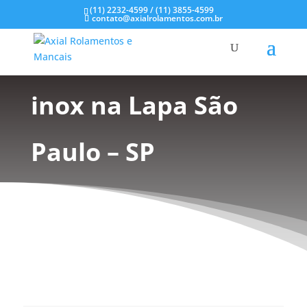
(11) 2232-4599 / (11) 3855-4599
contato@axialrolamentos.com.br
Rolamentos em aço
inox na Lapa São
Paulo – SP