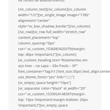
de fontes de abastecimento.
[/vc_column_text][/vc_column][vc_column
width=”1/2″][vc_single_image image=”1785″
alignment=”center”
style=”vc_box_shadow_border”][/vc_column]
[/vc_row][vc_row full_width=”stretch_row”
content_placement=”top”
column_spacing=”0px”
css=”.vc_custom_1536083420379{margin-
top: 40px !important;}”][vc_column]
[vc_custom_heading text=”Rolamentos em
aço inox – na Lapa – São Paulo – SP”
font_container=”tag:h1|font_size:35px|text_align:cent
use_theme_fonts=”yes” link=”|||”]
[vc_empty_space height=”10px”]
[vc_separator color=”black” el_width=”20″
css=”.vc_custom_1533924148397{margin-
top: 10px !important;margin-bottom: 20px
!important;}”][vc_empty_space