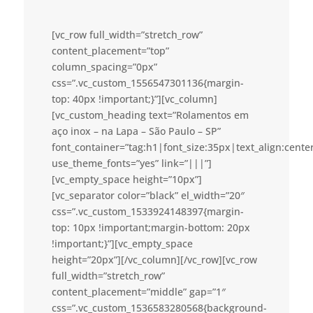
[vc_row full_width=”stretch_row”
content_placement=”top”
column_spacing=”0px”
css=”.vc_custom_1556547301136{margin-
top: 40px !important;}”][vc_column]
[vc_custom_heading text=”Rolamentos em
aço inox – na Lapa – São Paulo – SP”
font_container=”tag:h1|font_size:35px|text_align:cent
use_theme_fonts=”yes” link=”|||”]
[vc_empty_space height=”10px”]
[vc_separator color=”black” el_width=”20″
css=”.vc_custom_1533924148397{margin-
top: 10px !important;margin-bottom: 20px
!important;}”][vc_empty_space
height=”20px”][/vc_column][/vc_row][vc_row
full_width=”stretch_row”
content_placement=”middle” gap=”1″
css=”.vc_custom_1536583280568{background-