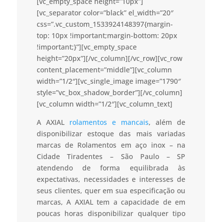
[vc_empty_space height=”10px”]
[vc_separator color=”black” el_width=”20″
css=”.vc_custom_1533924148397{margin-
top: 10px !important;margin-bottom: 20px
!important;}”][vc_empty_space
height=”20px”][/vc_column][/vc_row][vc_row
content_placement=”middle”][vc_column
width=”1/2″][vc_single_image image=”1790″
style=”vc_box_shadow_border”][/vc_column]
[vc_column width=”1/2″][vc_column_text]
A AXIAL
rolamentos e mancais
, além de
disponibilizar estoque das mais variadas
marcas de Rolamentos em aço inox – na
Cidade Tiradentes – São Paulo – SP
atendendo de forma equilibrada às
expectativas, necessidades e interesses de
seus clientes, quer em sua especificação ou
marcas, A AXIAL tem a capacidade de em
poucas horas disponibilizar qualquer tipo