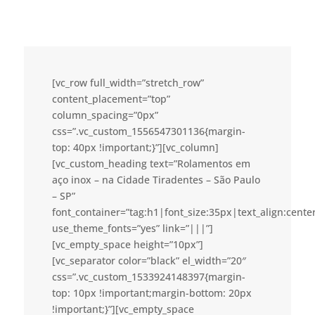
[vc_row full_width=”stretch_row”
content_placement=”top”
column_spacing=”0px”
css=”.vc_custom_1556547301136{margin-
top: 40px !important;}”][vc_column]
[vc_custom_heading text=”Rolamentos em
aço inox – na Cidade Tiradentes – São Paulo
– SP”
font_container=”tag:h1|font_size:35px|text_align:cent
use_theme_fonts=”yes” link=”|||”]
[vc_empty_space height=”10px”]
[vc_separator color=”black” el_width=”20″
css=”.vc_custom_1533924148397{margin-
top: 10px !important;margin-bottom: 20px
!important;}”][vc_empty_space