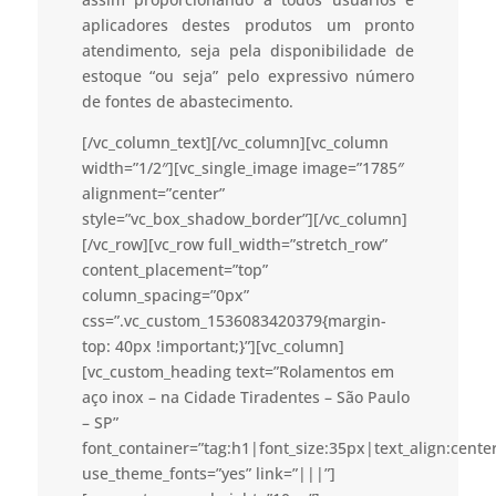
aplicadores destes produtos um pronto
atendimento, seja pela disponibilidade de
estoque “ou seja” pelo expressivo número
de fontes de abastecimento.
[/vc_column_text][/vc_column][vc_column
width=”1/2″][vc_single_image image=”1785″
alignment=”center”
style=”vc_box_shadow_border”][/vc_column]
[/vc_row][vc_row full_width=”stretch_row”
content_placement=”top”
column_spacing=”0px”
css=”.vc_custom_1536083420379{margin-
top: 40px !important;}”][vc_column]
[vc_custom_heading text=”Rolamentos em
aço inox – na Cidade Tiradentes – São Paulo
– SP”
font_container=”tag:h1|font_size:35px|text_align:cent
use_theme_fonts=”yes” link=”|||”]