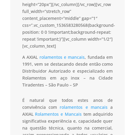
height=”20px”][/vc_column][/vc_row][vc_row
full_width=”stretch_row”
content_placement=”middle” gap=”1″
css=”.vc_custom_1536583280568{background-
position: 0 0 !important;background-repeat:
repeat !important;}”][vc_column width=”1/2″]
[vc_column_text]
A AXIAL
rolamentos e mancais
, fundada em
1991, vem se destacando desde então como
Distribuidor Autorizado e especializado em
Rolamentos em aço inox – na Cidade
Tiradentes – São Paulo – SP
É natural que todos estes anos de
convivência com
rolamentos e mancais
a
AXIAL
Rolamentos e Mancais
tem adquirido
significativa experiência e, capacidade quer
na questão técnica, quanto na comercial,
assim proporcionando a todos usuários e