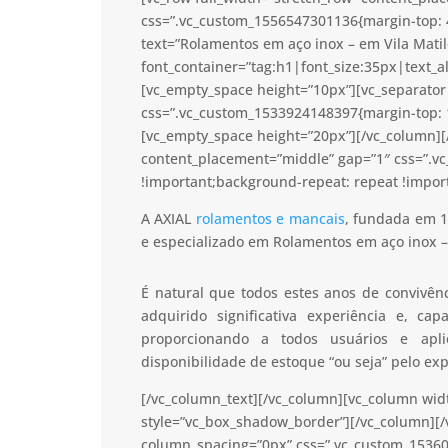
css=”.vc_custom_1556547301136{margin-top: 
text=”Rolamentos em aço inox – em Vila Matil
font_container=”tag:h1|font_size:35px|text_a
[vc_empty_space height=”10px”][vc_separator 
css=”.vc_custom_1533924148397{margin-top: 1
[vc_empty_space height=”20px”][/vc_column][/
content_placement=”middle” gap=”1″ css=”.v
!important;background-repeat: repeat !import
A AXIAL
rolamentos e mancais
, fundada em 1
e especializado em Rolamentos em aço inox – 
É natural que todos estes anos de convivê
adquirido significativa experiência e, c
proporcionando a todos usuários e apl
disponibilidade de estoque “ou seja” pelo ex
[/vc_column_text][/vc_column][vc_column wid
style=”vc_box_shadow_border”][/vc_column][/
column_spacing=”0px” css=”.vc_custom_15360