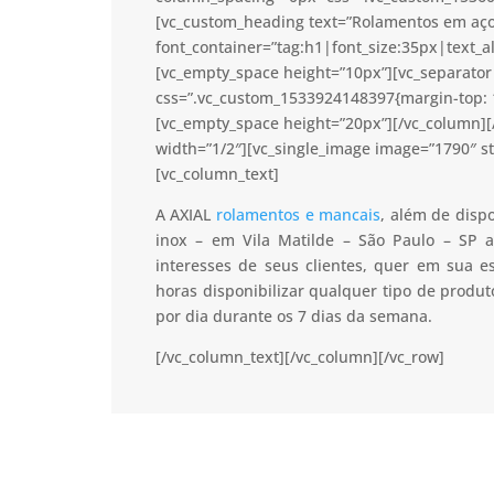
[vc_custom_heading text=”Rolamentos em aço 
font_container=”tag:h1|font_size:35px|text_a
[vc_empty_space height=”10px”][vc_separator 
css=”.vc_custom_1533924148397{margin-top: 1
[vc_empty_space height=”20px”][/vc_column]
width=”1/2″][vc_single_image image=”1790″ s
[vc_column_text]
A AXIAL
rolamentos e mancais
, além de disp
inox – em Vila Matilde – São Paulo – SP a
interesses de seus clientes, quer em sua 
horas disponibilizar qualquer tipo de prod
por dia durante os 7 dias da semana.
[/vc_column_text][/vc_column][/vc_row]