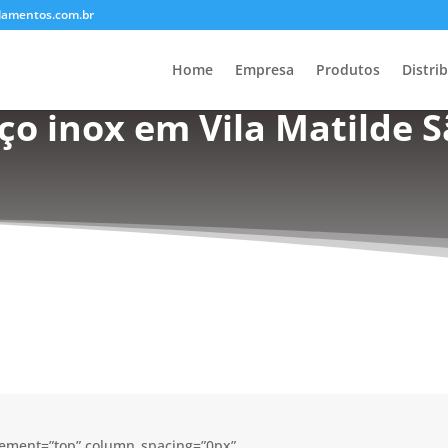
lamentos.com.br
Home
Empresa
Produtos
Distri
o inox em Vila Matilde S
acement=”top” column_spacing=”0px”