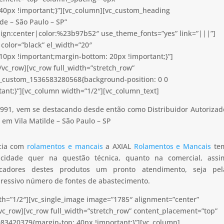
40px !important;}”][vc_column][vc_custom_heading
de – São Paulo – SP”
lign:center|color:%23b97b52″ use_theme_fonts=”yes” link=”|||”]
color=”black” el_width=”20″
0px !important;margin-bottom: 20px !important;}”]
vc_row][vc_row full_width=”stretch_row”
c_custom_1536583280568{background-position: 0 0
ant;}”][vc_column width=”1/2″][vc_column_text]
991, vem se destacando desde então como Distribuidor Autorizad
em Vila Matilde – São Paulo – SP
ncia com
rolamentos e mancais
a AXIAL
Rolamentos e Mancais
te
apacidade quer na questão técnica, quanto na comercial, assi
icadores destes produtos um pronto atendimento, seja pel
pressivo número de fontes de abastecimento.
th=”1/2″][vc_single_image image=”1785″ alignment=”center”
vc_row][vc_row full_width=”stretch_row” content_placement=”top”
83420379{margin-top: 40px !important;}”][vc_column]