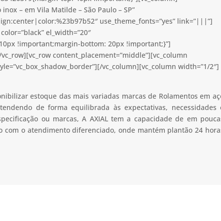
inox – em Vila Matilde – São Paulo – SP”
lign:center|color:%23b97b52″ use_theme_fonts=”yes” link=”|||”]
color=”black” el_width=”20″
0px !important;margin-bottom: 20px !important;}”]
[/vc_row][vc_row content_placement=”middle”][vc_column
tyle=”vc_box_shadow_border”][/vc_column][vc_column width=”1/2″]
onibilizar estoque das mais variadas marcas de Rolamentos em aç
tendendo de forma equilibrada às expectativas, necessidades 
especificação ou marcas, A AXIAL tem a capacidade de em pouca
uto com o atendimento diferenciado, onde mantém plantão 24 hora