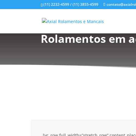
(11) 2232-4599 / (11) 3855-4599
contato@axialro
Rolamentos em aç
[vc_row full_width=”stretch_row” content_pl