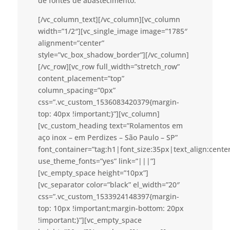
de fontes de abastecimento.
[/vc_column_text][/vc_column][vc_column
width=”1/2″][vc_single_image image=”1785″
alignment=”center”
style=”vc_box_shadow_border”][/vc_column]
[/vc_row][vc_row full_width=”stretch_row”
content_placement=”top”
column_spacing=”0px”
css=”.vc_custom_1536083420379{margin-
top: 40px !important;}”][vc_column]
[vc_custom_heading text=”Rolamentos em
aço inox – em Perdizes – São Paulo – SP”
font_container=”tag:h1|font_size:35px|text_align:cent
use_theme_fonts=”yes” link=”|||”]
[vc_empty_space height=”10px”]
[vc_separator color=”black” el_width=”20″
css=”.vc_custom_1533924148397{margin-
top: 10px !important;margin-bottom: 20px
!important;}”][vc_empty_space