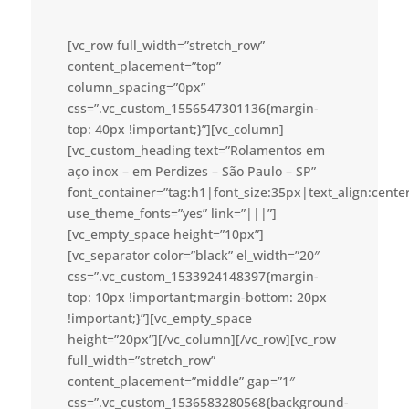
[vc_row full_width=”stretch_row”
content_placement=”top”
column_spacing=”0px”
css=”.vc_custom_1556547301136{margin-
top: 40px !important;}”][vc_column]
[vc_custom_heading text=”Rolamentos em
aço inox – em Perdizes – São Paulo – SP”
font_container=”tag:h1|font_size:35px|text_align:cent
use_theme_fonts=”yes” link=”|||”]
[vc_empty_space height=”10px”]
[vc_separator color=”black” el_width=”20″
css=”.vc_custom_1533924148397{margin-
top: 10px !important;margin-bottom: 20px
!important;}”][vc_empty_space
height=”20px”][/vc_column][/vc_row][vc_row
full_width=”stretch_row”
content_placement=”middle” gap=”1″
css=”.vc_custom_1536583280568{background-