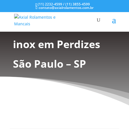
(11) 2232-4599 / (11) 3855-4599
contato@axialrolamentos.com.br
Rolamentos em aço
inox em Perdizes
São Paulo – SP