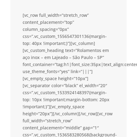
[vc_row full_width=”stretch_row”
content_placement=”top”
column_spacing=”0px”
css=”.vc_custom_1556547301136{margin-
top: 40px !important;}”][vc_column]
[vc_custom_heading text=”Rolamentos em
aço inox – em Lajeado – São Paulo – SP”
font_container=”tag:h1|font_size:35px|text_align:cent
use_theme_fonts=”yes” link=”|||”]
[vc_empty_space height=”10px”]
[vc_separator color=”black” el_width=”20″
css=”.vc_custom_1533924148397{margin-
top: 10px !important;margin-bottom: 20px
!important;}”][vc_empty_space
height=”20px”][/vc_column][/vc_row][vc_row
full_width=”stretch_row”
content_placement=”middle” gap=”1″
css=”.vc_custom_1536583280568{background-