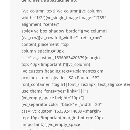
de fontes de abastecimento.
[/vc_column_text][/vc_column][vc_column
width=”1/2″][vc_single_image image=”1785″
alignment=”center”
style=”vc_box_shadow_border”][/vc_column]
[/vc_row][vc_row full_width=”stretch_row”
content_placement=”top”
column_spacing=”0px”
css=”.vc_custom_1536083420379{margin-
top: 40px !important;}”][vc_column]
[vc_custom_heading text=”Rolamentos em
aço inox – em Lajeado – São Paulo – SP”
font_container=”tag:h1|font_size:35px|text_align:cent
use_theme_fonts=”yes” link=”|||”]
[vc_empty_space height=”10px”]
[vc_separator color=”black” el_width=”20″
css=”.vc_custom_1533924148397{margin-
top: 10px !important;margin-bottom: 20px
!important;}”][vc_empty_space