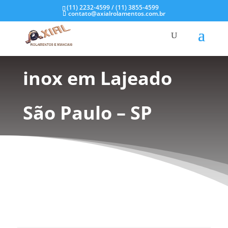
(11) 2232-4599 / (11) 3855-4599
contato@axialrolamentos.com.br
Rolamentos em aço
inox em Lajeado
São Paulo – SP