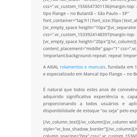
css=”.vc_custom_1556547301136{margin-top: 
tipo Flange – no Butantã – São Paulo – SP”
font_container=”tag:h1|font_size:35px|text_a
[vc_empty_space height=”10px”][vc_separator 
css=”.vc_custom_1533924148397{margin-top: 1
[vc_empty_space height=”20px”][/vc_column][/
content_placement=”middle” gap=”1″ css=”.v
!important;background-repeat: repeat !import
A AXIAL
rolamentos e mancais
, fundada em 1
e especializado em Mancal tipo Flange – no B
É natural que todos estes anos de convivê
adquirido significativa experiência e, c
proporcionando a todos usuários e apl
disponibilidade de estoque “ou seja” pelo ex
[/vc_column_text][/vc_column][vc_column wid
style=”vc_box_shadow_border”][/vc_column][/
column_spacing=”0px” css=”.vc_custom_15360