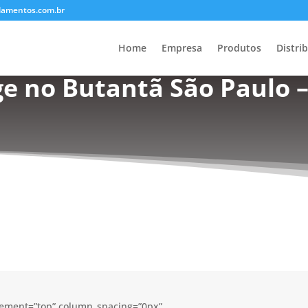
lamentos.com.br
Home
Empresa
Produtos
Distri
ge no Butantã São Paulo –
acement=”top” column_spacing=”0px”