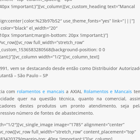
40px !important;}”][vc_column][vc_custom_heading text=”Mancal
lign:center|color:%23b97b52″ use_theme_fonts=”yes” link=”|||”]
color=”black” el_width=”20″
0px !important;margin-bottom: 20px !important;}”]
vc_row][vc_row full_width=”stretch_row”
c_custom_1536583280568{background-position: 0 0
ant;}”][vc_column width=”1/2″][vc_column_text]
991, vem se destacando desde então como Distribuidor Autorizad
utantã – São Paulo – SP
ncia com
rolamentos e mancais
a AXIAL
Rolamentos e Mancais
te
apacidade quer na questão técnica, quanto na comercial, assi
icadores destes produtos um pronto atendimento, seja pel
pressivo número de fontes de abastecimento.
th=”1/2″][vc_single_image image=”1785″ alignment=”center”
vc_row][vc_row full_width=”stretch_row” content_placement=”top”
83420379{margin-top: 40px !important;}”][vc_column]