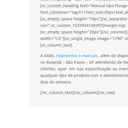
[vc_custom_heading text=”Mancal tipo Flange 
font_container=”tag:h1|font_size:35px|text_a
[vc_empty_space height=”10px”][vc_separator 
css=”.vc_custom_1533924148397{margin-top: 1
[vc_empty_space height=”20px”][/vc_column]
width=”1/2″][vc_single_image image=”1790″ s
[vc_column_text]
A AXIAL
rolamentos e mancais
, além de dispo
no Butantã – São Paulo – SP atendendo de fo
clientes, quer em sua especificação ou mar
qualquer tipo de produto com o atendimento
dias da semana.
[/vc_column_text][/vc_column][/vc_row]