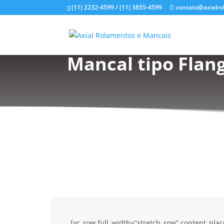
(11) 2232-4599 / (11) 3855-4599
contato@axialro
Mancal tipo Flan
[vc_row full_width=”stretch_row” content_pl