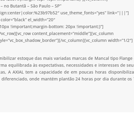
– no Butantã – São Paulo – SP”
lign:center|color:%23b97b52″ use_theme_fonts=”yes” link=”|||”]
color=”black” el_width=”20″
0px !important;margin-bottom: 20px !important;}”]
[/vc_row][vc_row content_placement=”middle”][vc_column
tyle=”vc_box_shadow_border”][/vc_column][vc_column width=”1/2″]
nibilizar estoque das mais variadas marcas de Mancal tipo Flange 
rma equilibrada às expectativas, necessidades e interesses de seu
cas, A AXIAL tem a capacidade de em poucas horas disponibiliza
 diferenciado, onde mantém plantão 24 horas por dia durante os 