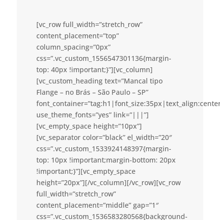
[vc_row full_width=”stretch_row”
content_placement=”top”
column_spacing=”0px”
css=”.vc_custom_1556547301136{margin-
top: 40px !important;}”][vc_column]
[vc_custom_heading text=”Mancal tipo
Flange – no Brás – São Paulo – SP”
font_container=”tag:h1|font_size:35px|text_align:cent
use_theme_fonts=”yes” link=”|||”]
[vc_empty_space height=”10px”]
[vc_separator color=”black” el_width=”20″
css=”.vc_custom_1533924148397{margin-
top: 10px !important;margin-bottom: 20px
!important;}”][vc_empty_space
height=”20px”][/vc_column][/vc_row][vc_row
full_width=”stretch_row”
content_placement=”middle” gap=”1″
css=”.vc_custom_1536583280568{background-