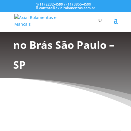
(11) 2232-4599 / (11) 3855-4599
contato@axialrolamentos.com.br
Mancal tipo Flange
no Brás São Paulo –
SP