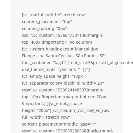
[vc_row full_width=”stretch_row”
content_placement=”top”
column_spacing=”0px”
css=”.vc_custom_1556547301136{margin-
top: 40px !important;}”][vc_column]
[vc_custom_heading text=”Mancal tipo
Flange – na Santa Cecília – São Paulo – SP”
font_container=”tag:h1|font_size:35px|text_align:cent
use_theme_fonts=”yes” link=”|||”]
[vc_empty_space height=”10px”]
[vc_separator color=”black” el_width=”20″
css=”.vc_custom_1533924148397{margin-
top: 10px !important;margin-bottom: 20px
!important;}”][vc_empty_space
height=”20px”][/vc_column][/vc_row][vc_row
full_width=”stretch_row”
content_placement=”middle” gap=”1″
css=”.vc_custom_1536583280568{background-