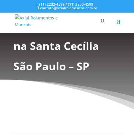
(11) 2232-4599 / (11) 3855-4599
contato@axialrolamentos.com.br
Mancal tipo Flange
na Santa Cecília
São Paulo – SP