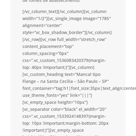
de fontes de abastecimento.
[/vc_column_text][/vc_column][vc_column
width=”1/2″][vc_single_image image=”1785″
alignment=”center”
style=”vc_box_shadow_border”][/vc_column]
[/vc_row][vc_row full_width=”stretch_row”
content_placement=”top”
column_spacing=”0px”
css=”.vc_custom_1536083420379{margin-
top: 40px !important;}”][vc_column]
[vc_custom_heading text=”Mancal tipo
Flange – na Santa Cecília – São Paulo – SP”
font_container=”tag:h1|font_size:35px|text_align:cent
use_theme_fonts=”yes” link=”|||”]
[vc_empty_space height=”10px”]
[vc_separator color=”black” el_width=”20″
css=”.vc_custom_1533924148397{margin-
top: 10px !important;margin-bottom: 20px
!important;}”][vc_empty_space