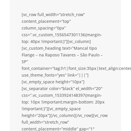
[vc_row full_width=”stretch_row”
content_placement=”top”
column_spacing=”0px”
css=”.vc_custom_1556547301136{margin-
top: 40px !important;}”][vc_column]
[vc_custom_heading text=”Mancal tipo
Flange – na Raposo Tavares – São Paulo –
SP”
font_container=”tag:h1|font_size:35px|text_align:cent
use_theme_fonts=”yes” link=”|||”]
[vc_empty_space height=”10px”]
[vc_separator color=”black” el_width=”20″
css=”.vc_custom_1533924148397{margin-
top: 10px !important;margin-bottom: 20px
!important;}”][vc_empty_space
height=”20px”][/vc_column][/vc_row][vc_row
full_width=”stretch_row”
content_placement=”middle” gap=”1″