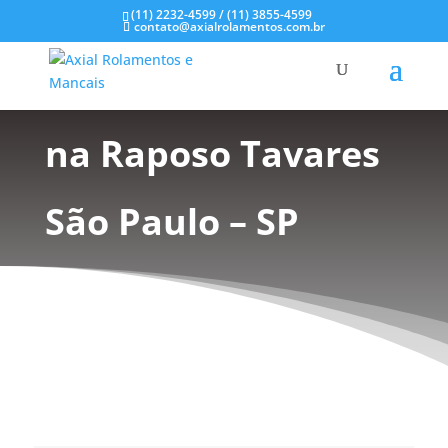
(11) 2232-4599 / (11) 3855-4599
contato@axialrolamentos.com.br
Mancal tipo Flange
na Raposo Tavares
São Paulo – SP