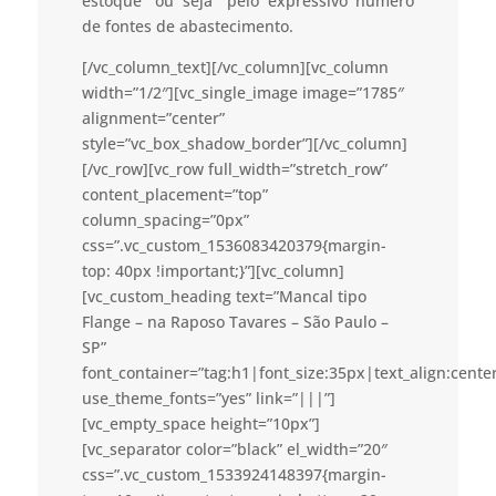
estoque “ou seja” pelo expressivo número
de fontes de abastecimento.
[/vc_column_text][/vc_column][vc_column
width=”1/2″][vc_single_image image=”1785″
alignment=”center”
style=”vc_box_shadow_border”][/vc_column]
[/vc_row][vc_row full_width=”stretch_row”
content_placement=”top”
column_spacing=”0px”
css=”.vc_custom_1536083420379{margin-
top: 40px !important;}”][vc_column]
[vc_custom_heading text=”Mancal tipo
Flange – na Raposo Tavares – São Paulo –
SP”
font_container=”tag:h1|font_size:35px|text_align:cent
use_theme_fonts=”yes” link=”|||”]
[vc_empty_space height=”10px”]
[vc_separator color=”black” el_width=”20″
css=”.vc_custom_1533924148397{margin-