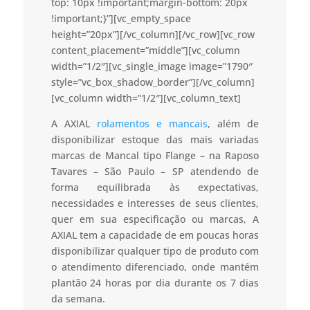
top: 10px !important;margin-bottom: 20px
!important;}”][vc_empty_space
height=”20px”][/vc_column][/vc_row][vc_row
content_placement=”middle”][vc_column
width=”1/2″][vc_single_image image=”1790″
style=”vc_box_shadow_border”][/vc_column]
[vc_column width=”1/2″][vc_column_text]
A AXIAL
rolamentos e mancais
, além de
disponibilizar estoque das mais variadas
marcas de Mancal tipo Flange – na Raposo
Tavares – São Paulo – SP atendendo de
forma equilibrada às expectativas,
necessidades e interesses de seus clientes,
quer em sua especificação ou marcas, A
AXIAL tem a capacidade de em poucas horas
disponibilizar qualquer tipo de produto com
o atendimento diferenciado, onde mantém
plantão 24 horas por dia durante os 7 dias
da semana.