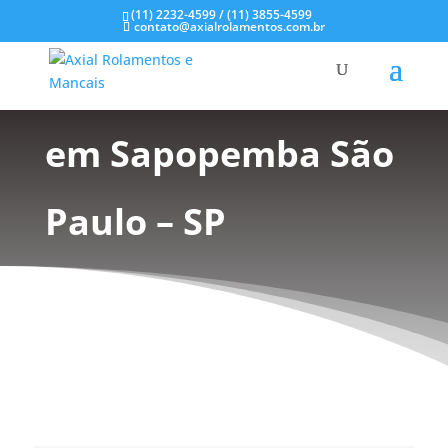
(11) 2232-4599 / (11) 3855-4599
contato@axialrolamentos.com.br
Mancal tipo Flange
em Sapopemba São
Paulo – SP