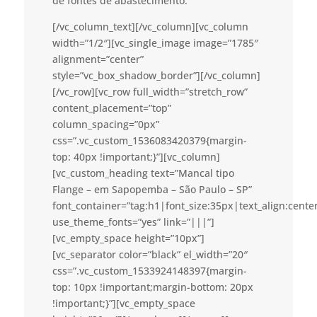
de fontes de abastecimento.
[/vc_column_text][/vc_column][vc_column
width=”1/2″][vc_single_image image=”1785″
alignment=”center”
style=”vc_box_shadow_border”][/vc_column]
[/vc_row][vc_row full_width=”stretch_row”
content_placement=”top”
column_spacing=”0px”
css=”.vc_custom_1536083420379{margin-
top: 40px !important;}”][vc_column]
[vc_custom_heading text=”Mancal tipo
Flange – em Sapopemba – São Paulo – SP”
font_container=”tag:h1|font_size:35px|text_align:cent
use_theme_fonts=”yes” link=”|||”]
[vc_empty_space height=”10px”]
[vc_separator color=”black” el_width=”20″
css=”.vc_custom_1533924148397{margin-
top: 10px !important;margin-bottom: 20px
!important;}”][vc_empty_space