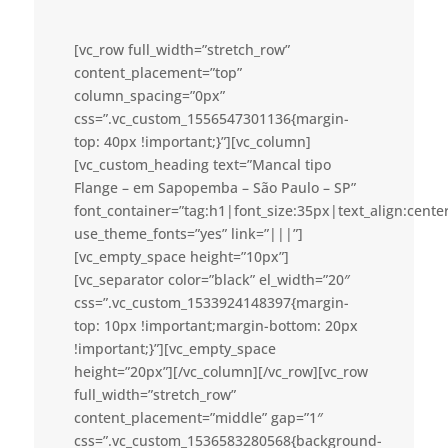
[vc_row full_width=”stretch_row”
content_placement=”top”
column_spacing=”0px”
css=”.vc_custom_1556547301136{margin-
top: 40px !important;}”][vc_column]
[vc_custom_heading text=”Mancal tipo
Flange – em Sapopemba – São Paulo – SP”
font_container=”tag:h1|font_size:35px|text_align:cent
use_theme_fonts=”yes” link=”|||”]
[vc_empty_space height=”10px”]
[vc_separator color=”black” el_width=”20″
css=”.vc_custom_1533924148397{margin-
top: 10px !important;margin-bottom: 20px
!important;}”][vc_empty_space
height=”20px”][/vc_column][/vc_row][vc_row
full_width=”stretch_row”
content_placement=”middle” gap=”1″
css=”.vc_custom_1536583280568{background-