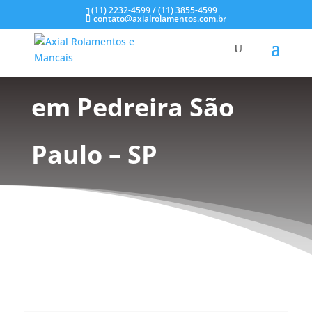
(11) 2232-4599 / (11) 3855-4599
contato@axialrolamentos.com.br
Mancal tipo Flange
em Pedreira São
Paulo – SP