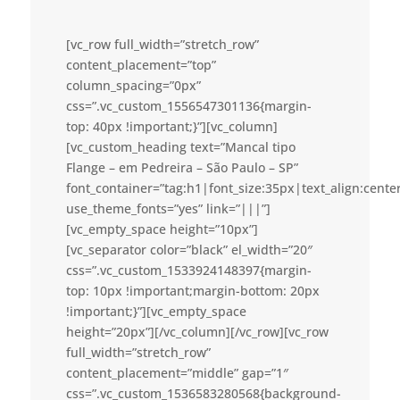
[vc_row full_width=”stretch_row”
content_placement=”top”
column_spacing=”0px”
css=”.vc_custom_1556547301136{margin-
top: 40px !important;}”][vc_column]
[vc_custom_heading text=”Mancal tipo
Flange – em Pedreira – São Paulo – SP”
font_container=”tag:h1|font_size:35px|text_align:cent
use_theme_fonts=”yes” link=”|||”]
[vc_empty_space height=”10px”]
[vc_separator color=”black” el_width=”20″
css=”.vc_custom_1533924148397{margin-
top: 10px !important;margin-bottom: 20px
!important;}”][vc_empty_space
height=”20px”][/vc_column][/vc_row][vc_row
full_width=”stretch_row”
content_placement=”middle” gap=”1″
css=”.vc_custom_1536583280568{background-