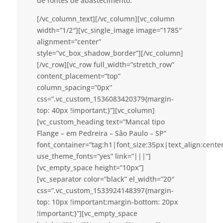
de fontes de abastecimento.
[/vc_column_text][/vc_column][vc_column
width=”1/2″][vc_single_image image=”1785″
alignment=”center”
style=”vc_box_shadow_border”][/vc_column]
[/vc_row][vc_row full_width=”stretch_row”
content_placement=”top”
column_spacing=”0px”
css=”.vc_custom_1536083420379{margin-
top: 40px !important;}”][vc_column]
[vc_custom_heading text=”Mancal tipo
Flange – em Pedreira – São Paulo – SP”
font_container=”tag:h1|font_size:35px|text_align:cent
use_theme_fonts=”yes” link=”|||”]
[vc_empty_space height=”10px”]
[vc_separator color=”black” el_width=”20″
css=”.vc_custom_1533924148397{margin-
top: 10px !important;margin-bottom: 20px
!important;}”][vc_empty_space