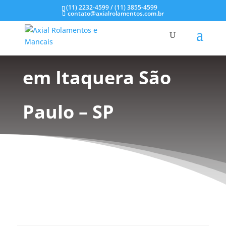
(11) 2232-4599 / (11) 3855-4599
contato@axialrolamentos.com.br
Mancal tipo Flange
em Itaquera São
Paulo – SP