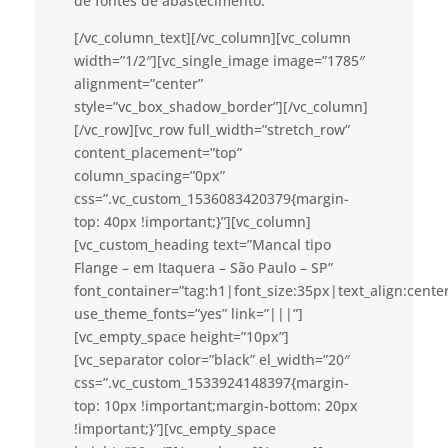
de fontes de abastecimento.
[/vc_column_text][/vc_column][vc_column
width=”1/2″][vc_single_image image=”1785″
alignment=”center”
style=”vc_box_shadow_border”][/vc_column]
[/vc_row][vc_row full_width=”stretch_row”
content_placement=”top”
column_spacing=”0px”
css=”.vc_custom_1536083420379{margin-
top: 40px !important;}”][vc_column]
[vc_custom_heading text=”Mancal tipo
Flange – em Itaquera – São Paulo – SP”
font_container=”tag:h1|font_size:35px|text_align:cent
use_theme_fonts=”yes” link=”|||”]
[vc_empty_space height=”10px”]
[vc_separator color=”black” el_width=”20″
css=”.vc_custom_1533924148397{margin-
top: 10px !important;margin-bottom: 20px
!important;}”][vc_empty_space