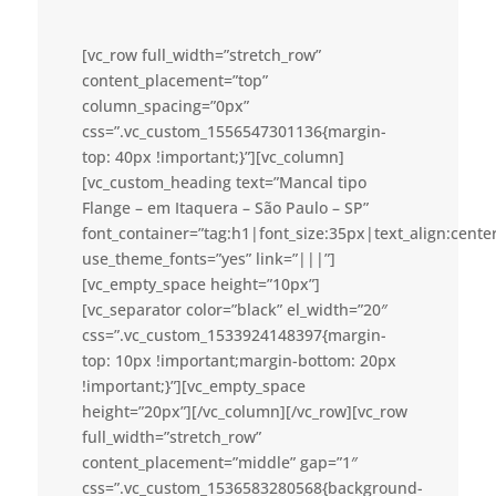
[vc_row full_width=”stretch_row”
content_placement=”top”
column_spacing=”0px”
css=”.vc_custom_1556547301136{margin-
top: 40px !important;}”][vc_column]
[vc_custom_heading text=”Mancal tipo
Flange – em Itaquera – São Paulo – SP”
font_container=”tag:h1|font_size:35px|text_align:cent
use_theme_fonts=”yes” link=”|||”]
[vc_empty_space height=”10px”]
[vc_separator color=”black” el_width=”20″
css=”.vc_custom_1533924148397{margin-
top: 10px !important;margin-bottom: 20px
!important;}”][vc_empty_space
height=”20px”][/vc_column][/vc_row][vc_row
full_width=”stretch_row”
content_placement=”middle” gap=”1″
css=”.vc_custom_1536583280568{background-