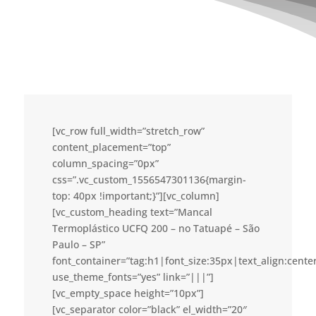
[vc_row full_width=”stretch_row”
content_placement=”top”
column_spacing=”0px”
css=”.vc_custom_1556547301136{margin-
top: 40px !important;}”][vc_column]
[vc_custom_heading text=”Mancal
Termoplástico UCFQ 200 – no Tatuapé – São
Paulo – SP”
font_container=”tag:h1|font_size:35px|text_align:cent
use_theme_fonts=”yes” link=”|||”]
[vc_empty_space height=”10px”]
[vc_separator color=”black” el_width=”20″