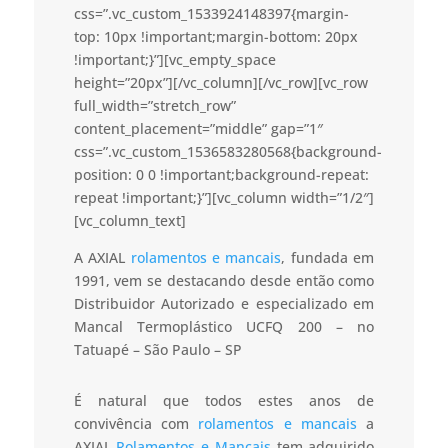
css=”.vc_custom_1533924148397{margin-
top: 10px !important;margin-bottom: 20px
!important;}”][vc_empty_space
height=”20px”][/vc_column][/vc_row][vc_row
full_width=”stretch_row”
content_placement=”middle” gap=”1″
css=”.vc_custom_1536583280568{background-
position: 0 0 !important;background-repeat:
repeat !important;}”][vc_column width=”1/2″]
[vc_column_text]
A AXIAL
rolamentos e mancais
, fundada em
1991, vem se destacando desde então como
Distribuidor Autorizado e especializado em
Mancal Termoplástico UCFQ 200 – no
Tatuapé – São Paulo – SP
É natural que todos estes anos de
convivência com
rolamentos e mancais
a
AXIAL
Rolamentos e Mancais
tem adquirido