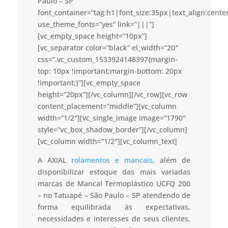
Paulo – SP”
font_container=”tag:h1|font_size:35px|text_align:cent
use_theme_fonts=”yes” link=”|||”]
[vc_empty_space height=”10px”]
[vc_separator color=”black” el_width=”20″
css=”.vc_custom_1533924148397{margin-
top: 10px !important;margin-bottom: 20px
!important;}”][vc_empty_space
height=”20px”][/vc_column][/vc_row][vc_row
content_placement=”middle”][vc_column
width=”1/2″][vc_single_image image=”1790″
style=”vc_box_shadow_border”][/vc_column]
[vc_column width=”1/2″][vc_column_text]
A AXIAL
rolamentos e mancais
, além de
disponibilizar estoque das mais variadas
marcas de Mancal Termoplástico UCFQ 200
– no Tatuapé – São Paulo – SP atendendo de
forma equilibrada às expectativas,
necessidades e interesses de seus clientes,