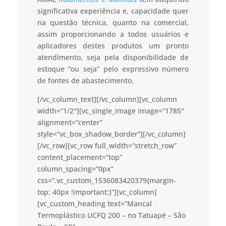
significativa experiência e, capacidade quer
na questão técnica, quanto na comercial,
assim proporcionando a todos usuários e
aplicadores destes produtos um pronto
atendimento, seja pela disponibilidade de
estoque “ou seja” pelo expressivo número
de fontes de abastecimento.
[/vc_column_text][/vc_column][vc_column
width=”1/2″][vc_single_image image=”1785″
alignment=”center”
style=”vc_box_shadow_border”][/vc_column]
[/vc_row][vc_row full_width=”stretch_row”
content_placement=”top”
column_spacing=”0px”
css=”.vc_custom_1536083420379{margin-
top: 40px !important;}”][vc_column]
[vc_custom_heading text=”Mancal
Termoplástico UCFQ 200 – no Tatuapé – São