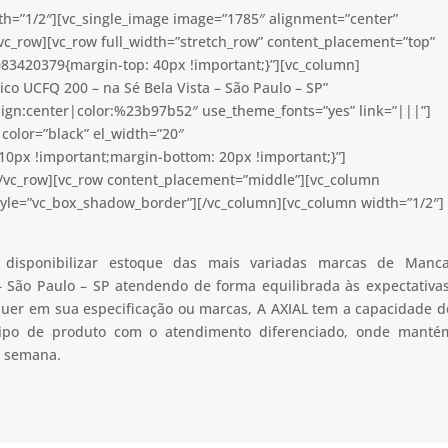
th=”1/2″][vc_single_image image=”1785″ alignment=”center”
vc_row][vc_row full_width=”stretch_row” content_placement=”top”
83420379{margin-top: 40px !important;}”][vc_column]
o UCFQ 200 – na Sé Bela Vista – São Paulo – SP”
lign:center|color:%23b97b52″ use_theme_fonts=”yes” link=”|||”]
color=”black” el_width=”20″
0px !important;margin-bottom: 20px !important;}”]
[/vc_row][vc_row content_placement=”middle”][vc_column
tyle=”vc_box_shadow_border”][/vc_column][vc_column width=”1/2″]
 disponibilizar estoque das mais variadas marcas de Manca
– São Paulo – SP atendendo de forma equilibrada às expectativas
 quer em sua especificação ou marcas, A AXIAL tem a capacidade d
 tipo de produto com o atendimento diferenciado, onde manté
a semana.