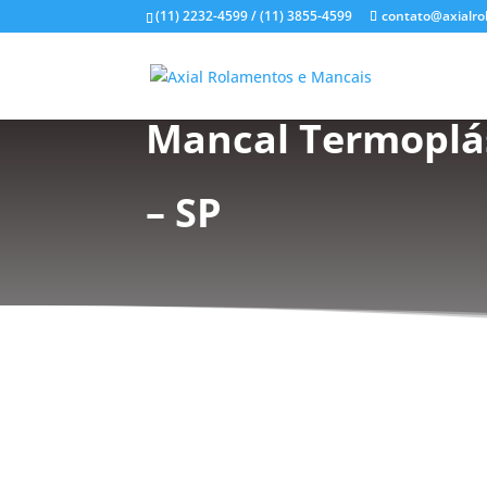
(11) 2232-4599 / (11) 3855-4599
contato@axialro
Mancal Termoplás
– SP