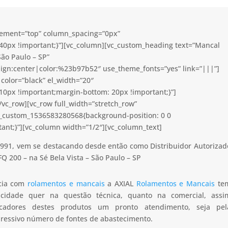
acement=”top” column_spacing=”0px”
40px !important;}”][vc_column][vc_custom_heading text=”Mancal
São Paulo – SP”
lign:center|color:%23b97b52″ use_theme_fonts=”yes” link=”|||”]
color=”black” el_width=”20″
0px !important;margin-bottom: 20px !important;}”]
vc_row][vc_row full_width=”stretch_row”
c_custom_1536583280568{background-position: 0 0
ant;}”][vc_column width=”1/2″][vc_column_text]
991, vem se destacando desde então como Distribuidor Autorizad
 200 – na Sé Bela Vista – São Paulo – SP
ncia com
rolamentos e mancais
a AXIAL
Rolamentos e Mancais
te
apacidade quer na questão técnica, quanto na comercial, assi
icadores destes produtos um pronto atendimento, seja pel
pressivo número de fontes de abastecimento.