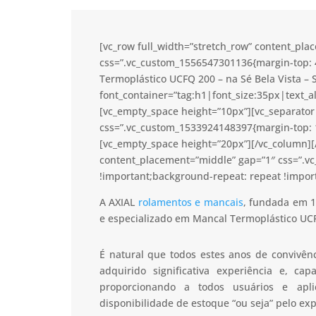
[vc_row full_width=”stretch_row” content_pl
css=”.vc_custom_1556547301136{margin-top: 
Termoplástico UCFQ 200 – na Sé Bela Vista – 
font_container=”tag:h1|font_size:35px|text_a
[vc_empty_space height=”10px”][vc_separator 
css=”.vc_custom_1533924148397{margin-top: 1
[vc_empty_space height=”20px”][/vc_column][/
content_placement=”middle” gap=”1″ css=”.v
!important;background-repeat: repeat !import
A AXIAL
rolamentos e mancais
, fundada em 1
e especializado em Mancal Termoplástico UCFQ
É natural que todos estes anos de convivê
adquirido significativa experiência e, c
proporcionando a todos usuários e apl
disponibilidade de estoque “ou seja” pelo ex