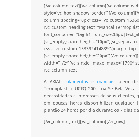
[/vc_column_text][/vc_column][vc_column wid
style=”vc_box_shadow_border”][/vc_column][/
column_spacing=”0px” css=”.vc_custom_15360
[vc_custom_heading text=”Mancal Termoplástic
font_container=”tag:h1|font_size:35px|text_a
[vc_empty_space height=”10px”][vc_separator 
css=”.vc_custom_1533924148397{margin-top: 1
[vc_empty_space height=”20px”][/vc_column]
width=”1/2″][vc_single_image image=”1790″ s
[vc_column_text]
A AXIAL
rolamentos e mancais
, além de
Termoplástico UCFQ 200 – na Sé Bela Vista 
necessidades e interesses de seus clientes,
em poucas horas disponibilizar qualquer
plantão 24 horas por dia durante os 7 dias d
[/vc_column_text][/vc_column][/vc_row]