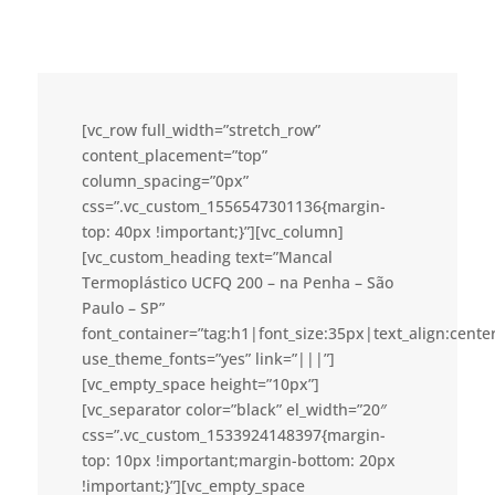
[vc_row full_width=”stretch_row”
content_placement=”top”
column_spacing=”0px”
css=”.vc_custom_1556547301136{margin-
top: 40px !important;}”][vc_column]
[vc_custom_heading text=”Mancal
Termoplástico UCFQ 200 – na Penha – São
Paulo – SP”
font_container=”tag:h1|font_size:35px|text_align:cent
use_theme_fonts=”yes” link=”|||”]
[vc_empty_space height=”10px”]
[vc_separator color=”black” el_width=”20″
css=”.vc_custom_1533924148397{margin-
top: 10px !important;margin-bottom: 20px
!important;}”][vc_empty_space