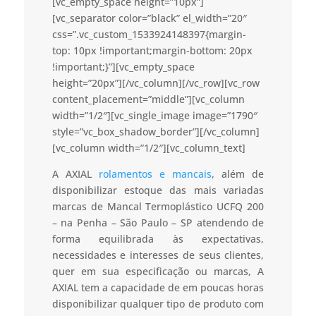
[vc_empty_space height=”10px”]
[vc_separator color=”black” el_width=”20″
css=”.vc_custom_1533924148397{margin-
top: 10px !important;margin-bottom: 20px
!important;}”][vc_empty_space
height=”20px”][/vc_column][/vc_row][vc_row
content_placement=”middle”][vc_column
width=”1/2″][vc_single_image image=”1790″
style=”vc_box_shadow_border”][/vc_column]
[vc_column width=”1/2″][vc_column_text]
A AXIAL
rolamentos e mancais
, além de
disponibilizar estoque das mais variadas
marcas de Mancal Termoplástico UCFQ 200
– na Penha – São Paulo – SP atendendo de
forma equilibrada às expectativas,
necessidades e interesses de seus clientes,
quer em sua especificação ou marcas, A
AXIAL tem a capacidade de em poucas horas
disponibilizar qualquer tipo de produto com