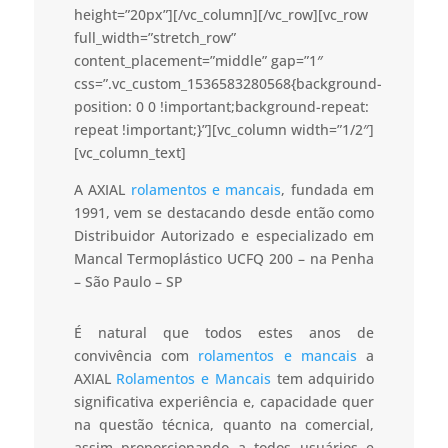
height=”20px”][/vc_column][/vc_row][vc_row
full_width=”stretch_row”
content_placement=”middle” gap=”1″
css=”.vc_custom_1536583280568{background-
position: 0 0 !important;background-repeat:
repeat !important;}”][vc_column width=”1/2″]
[vc_column_text]
A AXIAL
rolamentos e mancais
, fundada em
1991, vem se destacando desde então como
Distribuidor Autorizado e especializado em
Mancal Termoplástico UCFQ 200 – na Penha
– São Paulo – SP
É natural que todos estes anos de
convivência com
rolamentos e mancais
a
AXIAL
Rolamentos e Mancais
tem adquirido
significativa experiência e, capacidade quer
na questão técnica, quanto na comercial,
assim proporcionando a todos usuários e