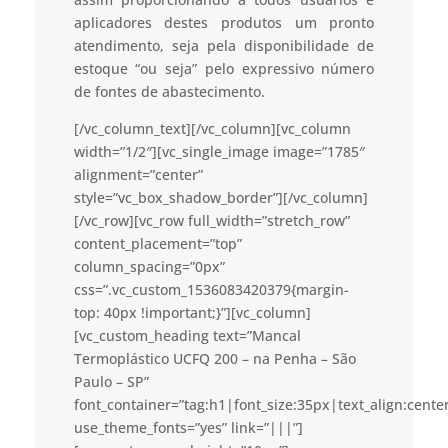
aplicadores destes produtos um pronto
atendimento, seja pela disponibilidade de
estoque “ou seja” pelo expressivo número
de fontes de abastecimento.
[/vc_column_text][/vc_column][vc_column
width=”1/2″][vc_single_image image=”1785″
alignment=”center”
style=”vc_box_shadow_border”][/vc_column]
[/vc_row][vc_row full_width=”stretch_row”
content_placement=”top”
column_spacing=”0px”
css=”.vc_custom_1536083420379{margin-
top: 40px !important;}”][vc_column]
[vc_custom_heading text=”Mancal
Termoplástico UCFQ 200 – na Penha – São
Paulo – SP”
font_container=”tag:h1|font_size:35px|text_align:cent
use_theme_fonts=”yes” link=”|||”]