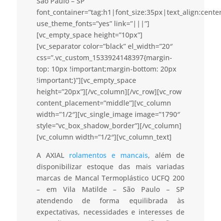
São Paulo – SP”
font_container=”tag:h1|font_size:35px|text_align:cent
use_theme_fonts=”yes” link=”|||”]
[vc_empty_space height=”10px”]
[vc_separator color=”black” el_width=”20″
css=”.vc_custom_1533924148397{margin-
top: 10px !important;margin-bottom: 20px
!important;}”][vc_empty_space
height=”20px”][/vc_column][/vc_row][vc_row
content_placement=”middle”][vc_column
width=”1/2″][vc_single_image image=”1790″
style=”vc_box_shadow_border”][/vc_column]
[vc_column width=”1/2″][vc_column_text]
A AXIAL
rolamentos e mancais
, além de
disponibilizar estoque das mais variadas
marcas de Mancal Termoplástico UCFQ 200
– em Vila Matilde – São Paulo – SP
atendendo de forma equilibrada às
expectativas, necessidades e interesses de