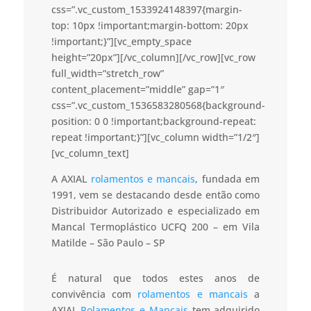
css=”.vc_custom_1533924148397{margin-
top: 10px !important;margin-bottom: 20px
!important;}”][vc_empty_space
height=”20px”][/vc_column][/vc_row][vc_row
full_width=”stretch_row”
content_placement=”middle” gap=”1″
css=”.vc_custom_1536583280568{background-
position: 0 0 !important;background-repeat:
repeat !important;}”][vc_column width=”1/2″]
[vc_column_text]
A AXIAL
rolamentos e mancais
, fundada em
1991, vem se destacando desde então como
Distribuidor Autorizado e especializado em
Mancal Termoplástico UCFQ 200 – em Vila
Matilde – São Paulo – SP
É natural que todos estes anos de
convivência com
rolamentos e mancais
a
AXIAL
Rolamentos e Mancais
tem adquirido