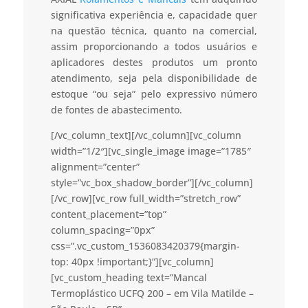
significativa experiência e, capacidade quer
na questão técnica, quanto na comercial,
assim proporcionando a todos usuários e
aplicadores destes produtos um pronto
atendimento, seja pela disponibilidade de
estoque “ou seja” pelo expressivo número
de fontes de abastecimento.
[/vc_column_text][/vc_column][vc_column
width=”1/2″][vc_single_image image=”1785″
alignment=”center”
style=”vc_box_shadow_border”][/vc_column]
[/vc_row][vc_row full_width=”stretch_row”
content_placement=”top”
column_spacing=”0px”
css=”.vc_custom_1536083420379{margin-
top: 40px !important;}”][vc_column]
[vc_custom_heading text=”Mancal
Termoplástico UCFQ 200 – em Vila Matilde –