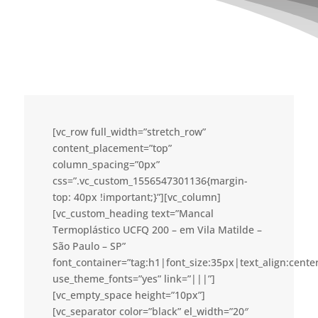
[vc_row full_width=”stretch_row”
content_placement=”top”
column_spacing=”0px”
css=”.vc_custom_1556547301136{margin-
top: 40px !important;}”][vc_column]
[vc_custom_heading text=”Mancal
Termoplástico UCFQ 200 – em Vila Matilde –
São Paulo – SP”
font_container=”tag:h1|font_size:35px|text_align:cent
use_theme_fonts=”yes” link=”|||”]
[vc_empty_space height=”10px”]
[vc_separator color=”black” el_width=”20″