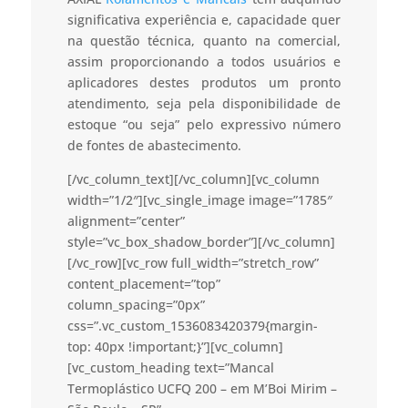
significativa experiência e, capacidade quer
na questão técnica, quanto na comercial,
assim proporcionando a todos usuários e
aplicadores destes produtos um pronto
atendimento, seja pela disponibilidade de
estoque “ou seja” pelo expressivo número
de fontes de abastecimento.
[/vc_column_text][/vc_column][vc_column
width=”1/2″][vc_single_image image=”1785″
alignment=”center”
style=”vc_box_shadow_border”][/vc_column]
[/vc_row][vc_row full_width=”stretch_row”
content_placement=”top”
column_spacing=”0px”
css=”.vc_custom_1536083420379{margin-
top: 40px !important;}”][vc_column]
[vc_custom_heading text=”Mancal
Termoplástico UCFQ 200 – em M’Boi Mirim –