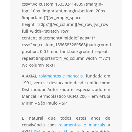
css=”.vc_custom_1533924148397{margin-
top: 10px !important;margin-bottom: 20px
!important;}”][vc_empty_space
height=”20px”][/vc_column][/vc_row][vc_row
full_width=”stretch_row”
content_placement=”middle” gap=”1″
css=”.vc_custom_1536583280568{background-
position: 0 0 !important;background-repeat:
repeat !important;}”][vc_column width=”1/2″]
[vc_column_text]
A AXIAL
rolamentos e mancais
, fundada em
1991, vem se destacando desde então como
Distribuidor Autorizado e especializado em
Mancal Termoplástico UCFQ 200 – em M’Boi
Mirim – São Paulo – SP
É natural que todos estes anos de
convivência com
rolamentos e mancais
a
AXIAL
Rolamentos e Mancais
tem adquirido