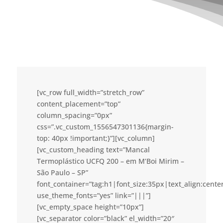
[vc_row full_width=”stretch_row”
content_placement=”top”
column_spacing=”0px”
css=”.vc_custom_1556547301136{margin-
top: 40px !important;}”][vc_column]
[vc_custom_heading text=”Mancal
Termoplástico UCFQ 200 – em M’Boi Mirim –
São Paulo – SP”
font_container=”tag:h1|font_size:35px|text_align:cent
use_theme_fonts=”yes” link=”|||”]
[vc_empty_space height=”10px”]
[vc_separator color=”black” el_width=”20″