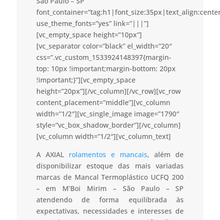
São Paulo – SP”
font_container=”tag:h1|font_size:35px|text_align:cent
use_theme_fonts=”yes” link=”|||”]
[vc_empty_space height=”10px”]
[vc_separator color=”black” el_width=”20″
css=”.vc_custom_1533924148397{margin-
top: 10px !important;margin-bottom: 20px
!important;}”][vc_empty_space
height=”20px”][/vc_column][/vc_row][vc_row
content_placement=”middle”][vc_column
width=”1/2″][vc_single_image image=”1790″
style=”vc_box_shadow_border”][/vc_column]
[vc_column width=”1/2″][vc_column_text]
A AXIAL
rolamentos e mancais
, além de
disponibilizar estoque das mais variadas
marcas de Mancal Termoplástico UCFQ 200
– em M’Boi Mirim – São Paulo – SP
atendendo de forma equilibrada às
expectativas, necessidades e interesses de