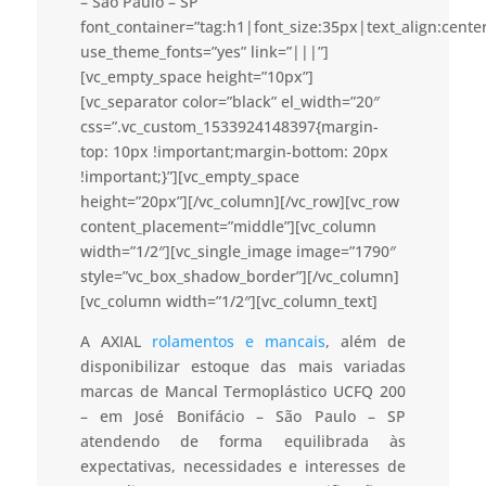
– São Paulo – SP”
font_container=”tag:h1|font_size:35px|text_align:cent
use_theme_fonts=”yes” link=”|||”]
[vc_empty_space height=”10px”]
[vc_separator color=”black” el_width=”20″
css=”.vc_custom_1533924148397{margin-
top: 10px !important;margin-bottom: 20px
!important;}”][vc_empty_space
height=”20px”][/vc_column][/vc_row][vc_row
content_placement=”middle”][vc_column
width=”1/2″][vc_single_image image=”1790″
style=”vc_box_shadow_border”][/vc_column]
[vc_column width=”1/2″][vc_column_text]
A AXIAL
rolamentos e mancais
, além de
disponibilizar estoque das mais variadas
marcas de Mancal Termoplástico UCFQ 200
– em José Bonifácio – São Paulo – SP
atendendo de forma equilibrada às
expectativas, necessidades e interesses de