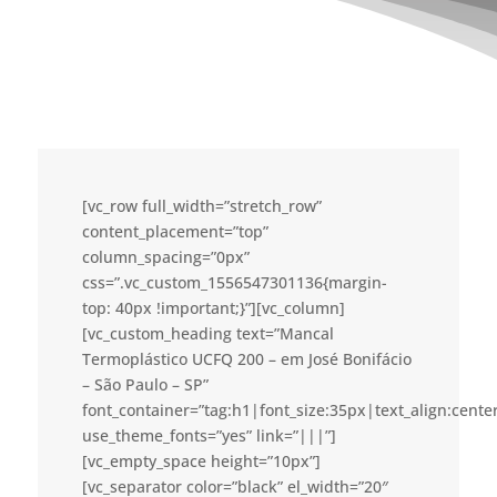
[vc_row full_width=”stretch_row”
content_placement=”top”
column_spacing=”0px”
css=”.vc_custom_1556547301136{margin-
top: 40px !important;}”][vc_column]
[vc_custom_heading text=”Mancal
Termoplástico UCFQ 200 – em José Bonifácio
– São Paulo – SP”
font_container=”tag:h1|font_size:35px|text_align:cent
use_theme_fonts=”yes” link=”|||”]
[vc_empty_space height=”10px”]
[vc_separator color=”black” el_width=”20″