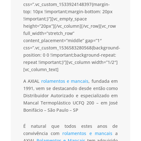
css=”.vc_custom_1533924148397{margin-
top: 10px !important;margin-bottom: 20px
!important;}”][vc_empty_space
height=”20px”][/vc_column][/vc_row][vc_row
full_width=”stretch_row”
content_placement=”middle” gap=”1″
css=”.vc_custom_1536583280568{background-
position: 0 0 !important;background-repeat:
repeat !important;}”][vc_column width=”1/2″]
[vc_column_text]
A AXIAL
rolamentos e mancais
, fundada em
1991, vem se destacando desde então como
Distribuidor Autorizado e especializado em
Mancal Termoplástico UCFQ 200 – em José
Bonifácio – São Paulo – SP
É natural que todos estes anos de
convivência com
rolamentos e mancais
a
AXIAL
Rolamentos e Mancais
tem adquirido