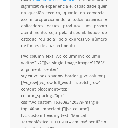
significativa experiência e, capacidade quer
na questão técnica, quanto na comercial,
assim proporcionando a todos usuários e
aplicadores destes produtos um pronto
atendimento, seja pela disponibilidade de
estoque “ou seja” pelo expressivo número
de fontes de abastecimento.
[/vc_column_text][/vc_column][vc_column
width=”1/2″][vc_single_image image=”1785″
alignment=”center”
style=”vc_box_shadow_border”][/vc_column]
[/vc_row][vc_row full_width=”stretch_row”
content_placement=”top”
column_spacing=”0px”
css=”.vc_custom_1536083420379{margin-
top: 40px !important;}”][vc_column]
[vc_custom_heading text=”Mancal
Termoplástico UCFQ 200 – em José Bonifácio