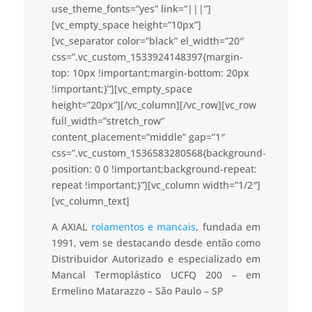
use_theme_fonts=”yes” link=”|||”]
[vc_empty_space height=”10px”]
[vc_separator color=”black” el_width=”20″
css=”.vc_custom_1533924148397{margin-
top: 10px !important;margin-bottom: 20px
!important;}”][vc_empty_space
height=”20px”][/vc_column][/vc_row][vc_row
full_width=”stretch_row”
content_placement=”middle” gap=”1″
css=”.vc_custom_1536583280568{background-
position: 0 0 !important;background-repeat:
repeat !important;}”][vc_column width=”1/2″]
[vc_column_text]
A AXIAL
rolamentos e mancais
, fundada em
1991, vem se destacando desde então como
Distribuidor Autorizado e especializado em
Mancal Termoplástico UCFQ 200 – em
Ermelino Matarazzo – São Paulo – SP