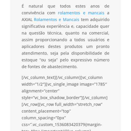
É natural que todos estes anos de
convivência com
rolamentos e mancais
a
AXIAL
Rolamentos e Mancais
tem adquirido
significativa experiência e, capacidade quer
na questão técnica, quanto na comercial,
assim proporcionando a todos usuários e
aplicadores destes produtos um pronto
atendimento, seja pela disponibilidade de
estoque “ou seja” pelo expressivo número
de fontes de abastecimento.
[/vc_column_text][/vc_column][vc_column
width=”1/2″][vc_single_image image=”1785″
alignment=”center”
style=”vc_box_shadow_border”][/vc_column]
[/vc_row][vc_row full_width=”stretch_row”
content_placement=”top”
column_spacing=”0px”
css=”.vc_custom_1536083420379{margin-