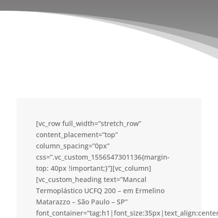
[vc_row full_width=”stretch_row”
content_placement=”top”
column_spacing=”0px”
css=”.vc_custom_1556547301136{margin-
top: 40px !important;}”][vc_column]
[vc_custom_heading text=”Mancal
Termoplástico UCFQ 200 – em Ermelino
Matarazzo – São Paulo – SP”
font_container=”tag:h1|font_size:35px|text_align:cent