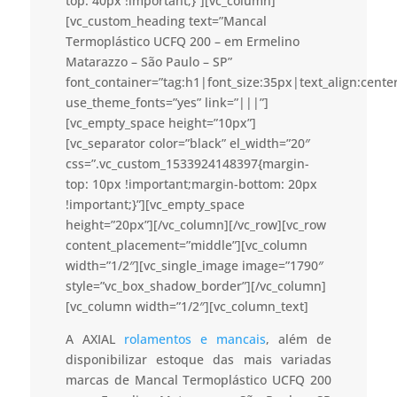
top: 40px !important;}”][vc_column]
[vc_custom_heading text=”Mancal
Termoplástico UCFQ 200 – em Ermelino
Matarazzo – São Paulo – SP”
font_container=”tag:h1|font_size:35px|text_align:cent
use_theme_fonts=”yes” link=”|||”]
[vc_empty_space height=”10px”]
[vc_separator color=”black” el_width=”20″
css=”.vc_custom_1533924148397{margin-
top: 10px !important;margin-bottom: 20px
!important;}”][vc_empty_space
height=”20px”][/vc_column][/vc_row][vc_row
content_placement=”middle”][vc_column
width=”1/2″][vc_single_image image=”1790″
style=”vc_box_shadow_border”][/vc_column]
[vc_column width=”1/2″][vc_column_text]
A AXIAL
rolamentos e mancais
, além de
disponibilizar estoque das mais variadas
marcas de Mancal Termoplástico UCFQ 200