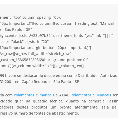
acement=”top” column_spacing=”0px”
40px !important;}”][vc_column][vc_custom_heading text=”Mancal
– São Paulo – SP”
lign:center|color:%23b97b52″ use_theme_fonts=”yes” link=”|||”]
color=”black” el_width=”20″
0px !important;margin-bottom: 20px !important;}”]
vc_row][vc_row full_width=”stretch_row”
c_custom_1536583280568{background-position: 0 0
ant;}”][vc_column width=”1/2″][vc_column_text]
991, vem se destacando desde então como Distribuidor Autorizad
FQ 200 – em Capão Redondo – São Paulo – SP
ncia com
rolamentos e mancais
a AXIAL
Rolamentos e Mancais
te
apacidade quer na questão técnica, quanto na comercial, assi
icadores destes produtos um pronto atendimento, seja pel
pressivo número de fontes de abastecimento.