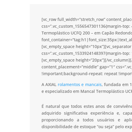
[vc_row full_width=”stretch_row” content_pl
css=”.vc_custom_1556547301136{margin-top: 
Termoplástico UCFQ 200 – em Capão Redondo 
font_container=”tag:h1|font_size:35px|text_a
[vc_empty_space height=”10px”][vc_separator 
css=”.vc_custom_1533924148397{margin-top: 1
[vc_empty_space height=”20px”][/vc_column][/
content_placement=”middle” gap=”1″ css=”.v
!important;background-repeat: repeat !import
A AXIAL
rolamentos e mancais
, fundada em 1
e especializado em Mancal Termoplástico UC
É natural que todos estes anos de convivê
adquirido significativa experiência e, c
proporcionando a todos usuários e apl
disponibilidade de estoque “ou seja” pelo ex