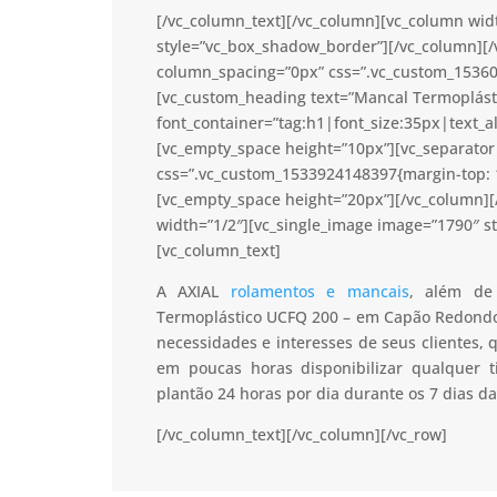
[/vc_column_text][/vc_column][vc_column wid
style=”vc_box_shadow_border”][/vc_column][/
column_spacing=”0px” css=”.vc_custom_15360
[vc_custom_heading text=”Mancal Termoplást
font_container=”tag:h1|font_size:35px|text_a
[vc_empty_space height=”10px”][vc_separator 
css=”.vc_custom_1533924148397{margin-top: 1
[vc_empty_space height=”20px”][/vc_column]
width=”1/2″][vc_single_image image=”1790″ s
[vc_column_text]
A AXIAL
rolamentos e mancais
, além de
Termoplástico UCFQ 200 – em Capão Redondo 
necessidades e interesses de seus clientes,
em poucas horas disponibilizar qualquer
plantão 24 horas por dia durante os 7 dias d
[/vc_column_text][/vc_column][/vc_row]