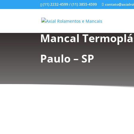
(11) 2232-4599 / (11) 3855-4599
contato@axialro
Mancal Termoplá
Paulo – SP