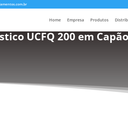
lamentos.com.br
Home
Empresa
Produtos
Distri
stico UCFQ 200 em Capã