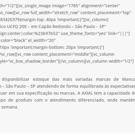
th=”1/2″][vc_single_image image=”1785″ alignment=”center”
vc_row][vc_row full_width=”stretch_row” content_placement=”top”
83420379{margin-top: 40px !important;}”][vc_column]
ico UCFQ 200 – em Capão Redondo – São Paulo – SP”
lign:center|color:%23b97b52″ use_theme_fonts=”yes” link=”|||”]
color=”black” el_width=”20″
0px !important;margin-bottom: 20px !important;}”]
[/vc_row][vc_row content_placement=”middle”][vc_column
tyle=”vc_box_shadow_border”][/vc_column][vc_column width=”1/2″]
 disponibilizar estoque das mais variadas marcas de Manca
– São Paulo – SP atendendo de forma equilibrada às expectativas
 quer em sua especificação ou marcas, A AXIAL tem a capacidade d
 tipo de produto com o atendimento diferenciado, onde manté
a semana.