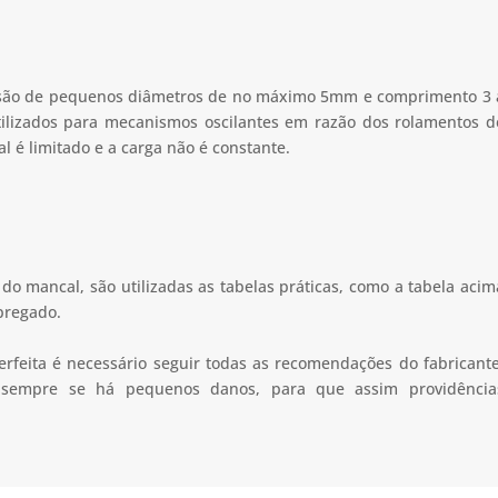
is são de pequenos diâmetros de no máximo 5mm e comprimento 3 
utilizados para mecanismos oscilantes em razão dos rolamentos d
 é limitado e a carga não é constante.
o mancal, são utilizadas as tabelas práticas, como a tabela acim
pregado.
feita é necessário seguir todas as recomendações do fabricante
ar sempre se há pequenos danos, para que assim providência