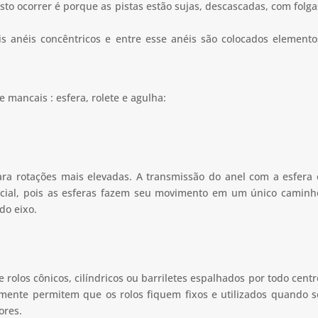
isto ocorrer é porque as pistas estão sujas, descascadas, com folga
s anéis concêntricos e entre esse anéis são colocados elemento
e mancais : esfera, rolete e agulha:
a rotações mais elevadas. A transmissão do anel com a esfera e
sencial, pois as esferas fazem seu movimento em um único caminh
do eixo.
olos cônicos, cilíndricos ou barriletes espalhados por todo centr
omente permitem que os rolos fiquem fixos e utilizados quando s
ores.