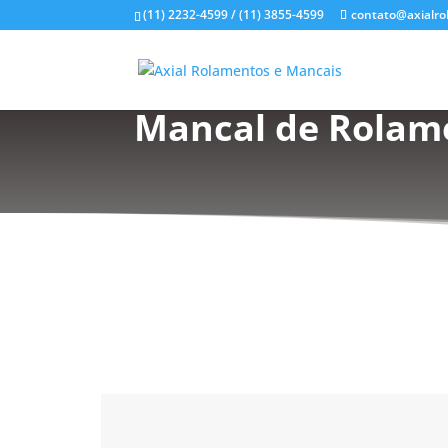
(11) 2232-4599 / (11) 3855-4599
contato@axialro
Mancal de Rolame