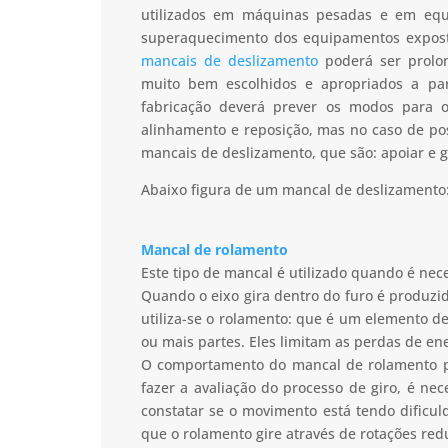
utilizados em máquinas pesadas e em equi
superaquecimento dos equipamentos expostos
mancais de deslizamento
poderá ser prolo
muito bem escolhidos e apropriados a part
fabricação deverá prever os modos para os
alinhamento e reposição, mas no caso de pos
mancais de deslizamento, que são: apoiar e g
Abaixo figura de um mancal de deslizamento
Mancal de rolamento
Este tipo de mancal é utilizado quando é nec
Quando o eixo gira dentro do furo é produzi
utiliza-se o rolamento: que é um elemento 
ou mais partes. Eles limitam as perdas de ene
O comportamento do mancal de rolamento pode
fazer a avaliação do processo de giro, é ne
constatar se o movimento está tendo dificuldad
que o rolamento gire através de rotações re