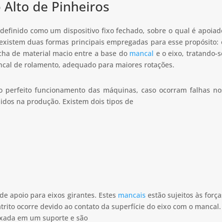
Alto de Pinheiros
 definido como um dispositivo fixo fechado, sobre o qual é apoiad
e existem duas formas principais empregadas para esse propósito: 
cha de material macio entre a base do
mancal
e o eixo, tratando-s
ancal de rolamento, adequado para maiores rotações.
 o perfeito funcionamento das máquinas, caso ocorram falhas no
dos na produção. Existem dois tipos de
r de apoio para eixos girantes. Estes
mancais
estão sujeitos às força
o atrito ocorre devido ao contato da superfície do eixo com o mancal.
ixada em um suporte e são