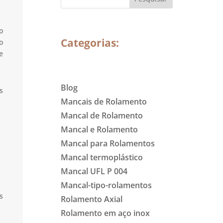
o
Categorias:
o
e
Blog
s
Mancais de Rolamento
Mancal de Rolamento
Mancal e Rolamento
Mancal para Rolamentos
Mancal termoplástico
Mancal UFL P 004
Mancal-tipo-rolamentos
s
Rolamento Axial
Rolamento em aço inox