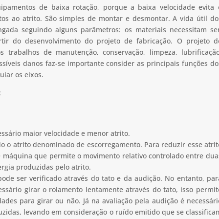
pamentos de baixa rotação, porque a baixa velocidade evita 
 ao atrito. São simples de montar e desmontar. A vida útil do
ngada seguindo alguns parâmetros: os materiais necessitam se
ir do desenvolvimento do projeto de fabricação. O projeto d
 trabalhos de manutenção, conservação, limpeza, lubrificação
síveis danos faz-se importante consider as principais funções do
uiar os eixos.
:
essário maior velocidade e menor atrito.
do o atrito denominado de escorregamento. Para reduzir esse atrit
de máquina que permite o movimento relativo controlado entre dua
rgia produzidas pelo atrito.
 ser verificado através do tato e da audição. No entanto, par
cessário girar o rolamento lentamente através do tato, isso permit
es para girar ou não. Já na avaliação pela audição é necessári
duzidas, levando em consideração o ruído emitido que se classifica