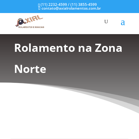
(11) 2232-4599 / (11) 3855-4599
contato@axialrolamentos.com.br
Mancal de
Rolamento na Zona
Norte