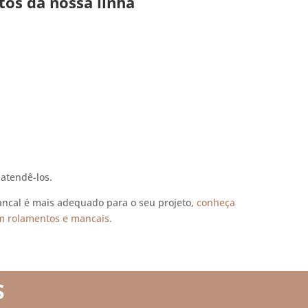
tos da nossa linha
atendê-los.
ncal é mais adequado para o seu projeto,
conheça
em rolamentos e mancais.
S