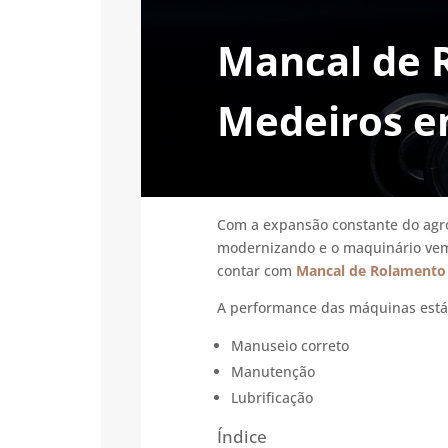
Mancal de 
Medeiros e
Com a expansão constante do agro
modernizando e o maquinário vem
contar com
Mancal de Rolamento 
A performance das máquinas está i
Manuseio correto
Manutenção
Lubrificação
Índice