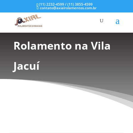
(11) 2232-4599 / (11) 3855-4599
contato@axialrolamentos.com.br
Mancal de
Rolamento na Vila
Jacuí