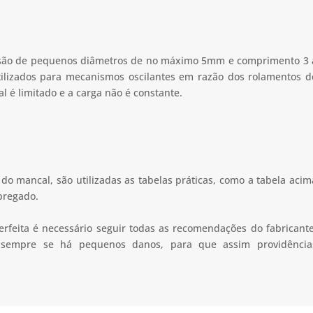
is são de pequenos diâmetros de no máximo 5mm e comprimento 3 
utilizados para mecanismos oscilantes em razão dos rolamentos d
 é limitado e a carga não é constante.
o mancal, são utilizadas as tabelas práticas, como a tabela acim
pregado.
feita é necessário seguir todas as recomendações do fabricante
ar sempre se há pequenos danos, para que assim providência