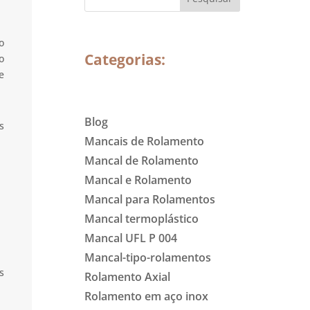
o
Categorias:
o
e
Blog
s
Mancais de Rolamento
Mancal de Rolamento
Mancal e Rolamento
Mancal para Rolamentos
Mancal termoplástico
Mancal UFL P 004
Mancal-tipo-rolamentos
s
Rolamento Axial
Rolamento em aço inox