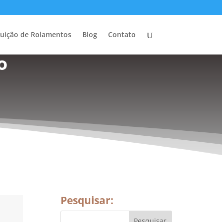
buição de Rolamentos
Blog
Contato
o
Pesquisar: