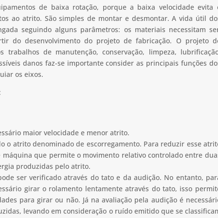
pamentos de baixa rotação, porque a baixa velocidade evita 
 ao atrito. São simples de montar e desmontar. A vida útil do
ngada seguindo alguns parâmetros: os materiais necessitam se
ir do desenvolvimento do projeto de fabricação. O projeto d
 trabalhos de manutenção, conservação, limpeza, lubrificação
síveis danos faz-se importante consider as principais funções do
uiar os eixos.
:
essário maior velocidade e menor atrito.
do o atrito denominado de escorregamento. Para reduzir esse atrit
de máquina que permite o movimento relativo controlado entre dua
rgia produzidas pelo atrito.
 ser verificado através do tato e da audição. No entanto, par
cessário girar o rolamento lentamente através do tato, isso permit
es para girar ou não. Já na avaliação pela audição é necessári
duzidas, levando em consideração o ruído emitido que se classifica