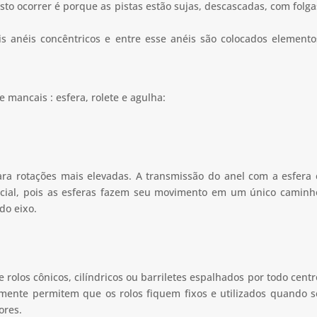
isto ocorrer é porque as pistas estão sujas, descascadas, com folga
s anéis concêntricos e entre esse anéis são colocados elemento
e mancais : esfera, rolete e agulha:
a rotações mais elevadas. A transmissão do anel com a esfera e
sencial, pois as esferas fazem seu movimento em um único caminh
do eixo.
olos cônicos, cilíndricos ou barriletes espalhados por todo centr
omente permitem que os rolos fiquem fixos e utilizados quando s
ores.