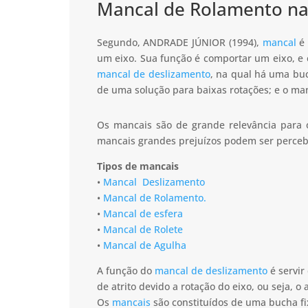
Mancal de Rolamento na
Segundo, ANDRADE JÚNIOR (1994),
mancal
é
um eixo. Sua função é comportar um eixo, 
mancal de deslizamento
, na qual há uma bu
de uma solução para baixas rotações; e o m
Os mancais são de grande relevância para
mancais grandes prejuízos podem ser percebi
Tipos de mancais
•
Mancal Deslizamento
•
Mancal de Rolamento.
•
Mancal de esfera
•
Mancal de Rolete
•
Mancal de Agulha
A função do
mancal de deslizamento
é servi
de atrito devido a rotação do eixo, ou seja, 
Os
mancais
são constituídos de uma bucha f