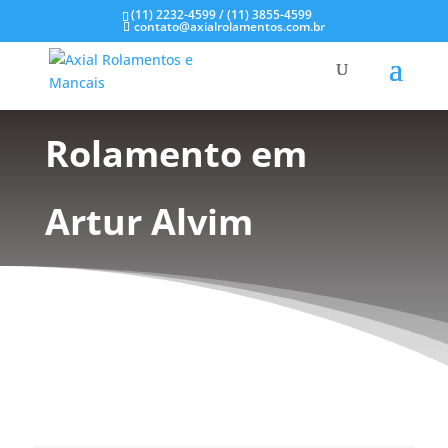
(11) 2232-4599 / (11) 3855-4599
contato@axialrolamentos.com.br
Mancal de
Rolamento em
Artur Alvim