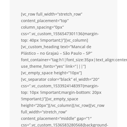
[vc_row full_width=”stretch_row”
content_placement=”top”
column_spacing=”0px”
css=”.vc_custom_1556547301136{margin-
top: 40px !important;}”][vc_column]
[vc_custom_heading text=”Mancal de
Plástico – no Grajaú – São Paulo – SP”
font_container=”tag:h1|font_size:35px|text_align:cent
use_theme_fonts=”yes” link=”|||”]
[vc_empty_space height=”10px”]
[vc_separator color=”black” el_width=”20″
css=”.vc_custom_1533924148397{margin-
top: 10px !important;margin-bottom: 20px
!important;}”][vc_empty_space
height=”20px”][/vc_column][/vc_row][vc_row
full_width=”stretch_row”
content_placement=”middle” gap=”1″
css=”.vc_custom_1536583280568{background-