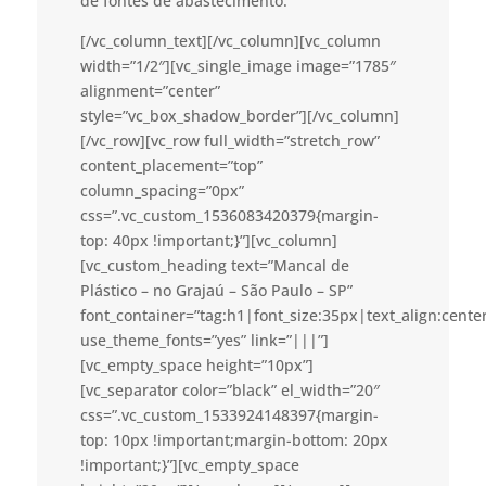
de fontes de abastecimento.
[/vc_column_text][/vc_column][vc_column
width=”1/2″][vc_single_image image=”1785″
alignment=”center”
style=”vc_box_shadow_border”][/vc_column]
[/vc_row][vc_row full_width=”stretch_row”
content_placement=”top”
column_spacing=”0px”
css=”.vc_custom_1536083420379{margin-
top: 40px !important;}”][vc_column]
[vc_custom_heading text=”Mancal de
Plástico – no Grajaú – São Paulo – SP”
font_container=”tag:h1|font_size:35px|text_align:cent
use_theme_fonts=”yes” link=”|||”]
[vc_empty_space height=”10px”]
[vc_separator color=”black” el_width=”20″
css=”.vc_custom_1533924148397{margin-
top: 10px !important;margin-bottom: 20px
!important;}”][vc_empty_space