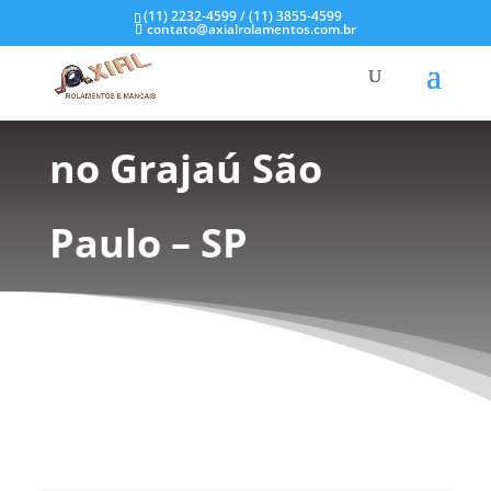
(11) 2232-4599 / (11) 3855-4599
contato@axialrolamentos.com.br
Mancal de Plástico
no Grajaú São
Paulo – SP