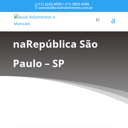
(11) 2232-4599 / (11) 3855-4599
contato@axialrolamentos.com.br
Mancal de Plástico
naRepública São
Paulo – SP