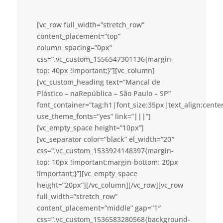
[vc_row full_width=”stretch_row”
content_placement=”top”
column_spacing=”0px”
css=”.vc_custom_1556547301136{margin-
top: 40px !important;}”][vc_column]
[vc_custom_heading text=”Mancal de
Plástico – naRepública – São Paulo – SP”
font_container=”tag:h1|font_size:35px|text_align:cent
use_theme_fonts=”yes” link=”|||”]
[vc_empty_space height=”10px”]
[vc_separator color=”black” el_width=”20″
css=”.vc_custom_1533924148397{margin-
top: 10px !important;margin-bottom: 20px
!important;}”][vc_empty_space
height=”20px”][/vc_column][/vc_row][vc_row
full_width=”stretch_row”
content_placement=”middle” gap=”1″
css=”.vc_custom_1536583280568{background-