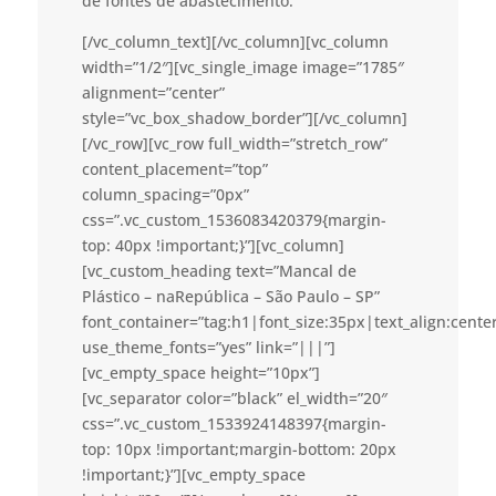
de fontes de abastecimento.
[/vc_column_text][/vc_column][vc_column
width=”1/2″][vc_single_image image=”1785″
alignment=”center”
style=”vc_box_shadow_border”][/vc_column]
[/vc_row][vc_row full_width=”stretch_row”
content_placement=”top”
column_spacing=”0px”
css=”.vc_custom_1536083420379{margin-
top: 40px !important;}”][vc_column]
[vc_custom_heading text=”Mancal de
Plástico – naRepública – São Paulo – SP”
font_container=”tag:h1|font_size:35px|text_align:cent
use_theme_fonts=”yes” link=”|||”]
[vc_empty_space height=”10px”]
[vc_separator color=”black” el_width=”20″
css=”.vc_custom_1533924148397{margin-
top: 10px !important;margin-bottom: 20px
!important;}”][vc_empty_space