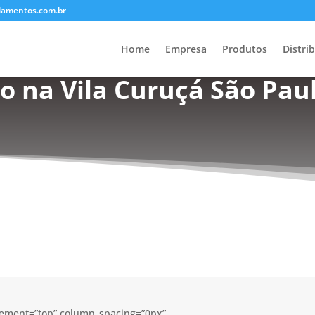
lamentos.com.br
Home
Empresa
Produtos
Distri
o na Vila Curuçá São Paul
acement=”top” column_spacing=”0px”