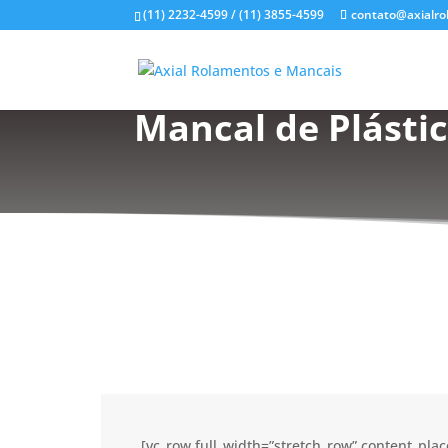
(11) 2232-4599 / (11) 3855-4599
contato@axialro
Mancal de Plástic
[vc_row full_width=”stretch_row” content_pl