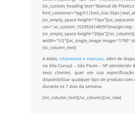
[vc_custom_heading text=”Mancal de Plástico 
font_container=”tag:h1|font_size:35px|text_a
[vc_empty_space height=”10px”][vc_separator 
css=”.vc_custom_1533924148397{margin-top: 1
[vc_empty_space height=”20px”][/vc_column]
width=”1/2″][vc_single_image image=”1790″ s
[vc_column_text]
A AXIAL
rolamentos e mancais
, além de dispo
na Vila Curuçá – São Paulo – SP atendendo d
seus clientes, quer em sua especificaç
disponibilizar qualquer tipo de produto com
durante os 7 dias da semana.
[/vc_column_text][/vc_column][/vc_row]