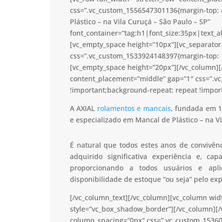
css=”.vc_custom_1556547301136{margin-top: 
Plástico – na Vila Curuçá – São Paulo – SP”
font_container=”tag:h1|font_size:35px|text_a
[vc_empty_space height=”10px”][vc_separator 
css=”.vc_custom_1533924148397{margin-top: 1
[vc_empty_space height=”20px”][/vc_column][/
content_placement=”middle” gap=”1″ css=”.v
!important;background-repeat: repeat !import
A AXIAL
rolamentos e mancais
, fundada em 1
e especializado em Mancal de Plástico – na Vi
É natural que todos estes anos de convivê
adquirido significativa experiência e, c
proporcionando a todos usuários e apl
disponibilidade de estoque “ou seja” pelo ex
[/vc_column_text][/vc_column][vc_column wid
style=”vc_box_shadow_border”][/vc_column][/
column_spacing=”0px” css=”.vc_custom_15360