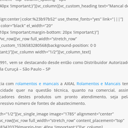
40px !important;}”][vc_column][vc_custom_heading text=”Mancal d
lign:center|color:%23b97b52″ use_theme_fonts=”yes” link=”|||”]
color=”black” el_width=”20″
0px !important;margin-bottom: 20px !important;}”]
vc_row][vc_row full_width=”stretch_row”
c_custom_1536583280568{background-position: 0 0
ant;}”][vc_column width=”1/2″][vc_column_text]
991, vem se destacando desde então como Distribuidor Autorizad
la Curuçá – São Paulo – SP
ncia com
rolamentos e mancais
a AXIAL
Rolamentos e Mancais
te
apacidade quer na questão técnica, quanto na comercial, assi
icadores destes produtos um pronto atendimento, seja pel
pressivo número de fontes de abastecimento.
th=”1/2″][vc_single_image image=”1785″ alignment=”center”
vc_row][vc_row full_width=”stretch_row” content_placement=”top”
83420379{margin-top: 40px !important;}”][vc_column]