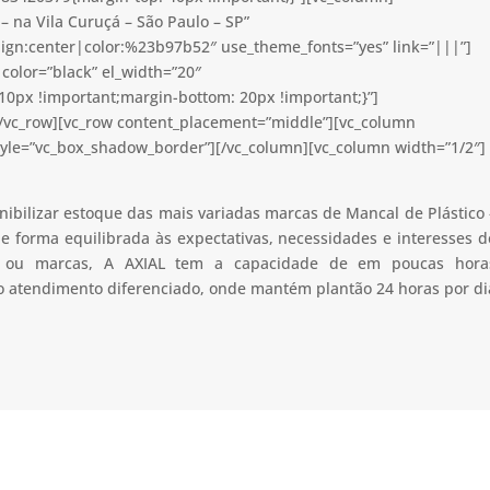
– na Vila Curuçá – São Paulo – SP”
lign:center|color:%23b97b52″ use_theme_fonts=”yes” link=”|||”]
color=”black” el_width=”20″
0px !important;margin-bottom: 20px !important;}”]
[/vc_row][vc_row content_placement=”middle”][vc_column
tyle=”vc_box_shadow_border”][/vc_column][vc_column width=”1/2″]
nibilizar estoque das mais variadas marcas de Mancal de Plástico 
e forma equilibrada às expectativas, necessidades e interesses d
ão ou marcas, A AXIAL tem a capacidade de em poucas hora
 o atendimento diferenciado, onde mantém plantão 24 horas por di