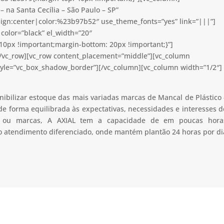
 na Santa Cecília – São Paulo – SP”
lign:center|color:%23b97b52″ use_theme_fonts=”yes” link=”|||”]
color=”black” el_width=”20″
0px !important;margin-bottom: 20px !important;}”]
[/vc_row][vc_row content_placement=”middle”][vc_column
tyle=”vc_box_shadow_border”][/vc_column][vc_column width=”1/2″]
nibilizar estoque das mais variadas marcas de Mancal de Plástico 
de forma equilibrada às expectativas, necessidades e interesses d
ão ou marcas, A AXIAL tem a capacidade de em poucas hora
 o atendimento diferenciado, onde mantém plantão 24 horas por di