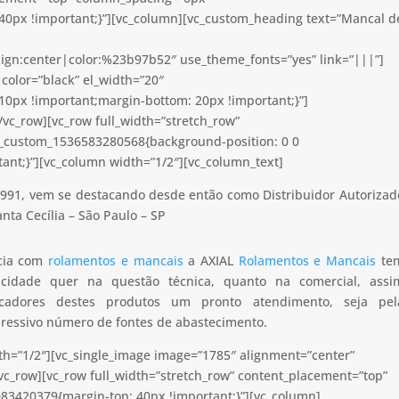
40px !important;}”][vc_column][vc_custom_heading text=”Mancal d
lign:center|color:%23b97b52″ use_theme_fonts=”yes” link=”|||”]
color=”black” el_width=”20″
0px !important;margin-bottom: 20px !important;}”]
vc_row][vc_row full_width=”stretch_row”
c_custom_1536583280568{background-position: 0 0
ant;}”][vc_column width=”1/2″][vc_column_text]
991, vem se destacando desde então como Distribuidor Autorizad
nta Cecília – São Paulo – SP
ncia com
rolamentos e mancais
a AXIAL
Rolamentos e Mancais
te
apacidade quer na questão técnica, quanto na comercial, assi
icadores destes produtos um pronto atendimento, seja pel
pressivo número de fontes de abastecimento.
th=”1/2″][vc_single_image image=”1785″ alignment=”center”
vc_row][vc_row full_width=”stretch_row” content_placement=”top”
83420379{margin-top: 40px !important;}”][vc_column]