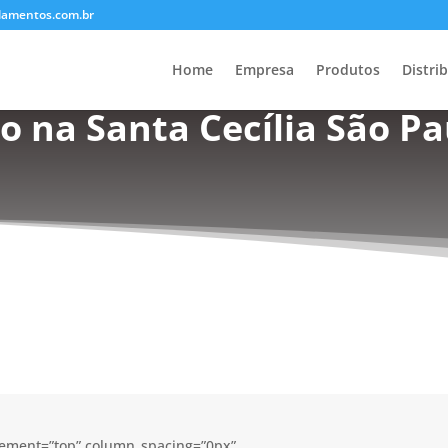
lamentos.com.br
Home
Empresa
Produtos
Distri
o na Santa Cecília São Pa
acement=”top” column_spacing=”0px”