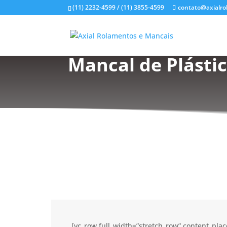
(11) 2232-4599 / (11) 3855-4599
contato@axialro
Mancal de Plástic
[vc_row full_width=”stretch_row” content_pl