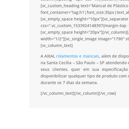
[vc_custom_heading text=”Mancal de Plástico –
font_container=”tag:h1|font_size:35px|text_a
[vc_empty_space height=”10px”][vc_separator 
css=”.vc_custom_1533924148397{margin-top: 1
[vc_empty_space height=”20px”][/vc_column]
width=”1/2″][vc_single_image image=”1790″ s
[vc_column_text]
A AXIAL
rolamentos e mancais
, além de dispo
na Santa Cecília – São Paulo – SP atendendo 
seus clientes, quer em sua especificaç
disponibilizar qualquer tipo de produto com
durante os 7 dias da semana.
[/vc_column_text][/vc_column][/vc_row]