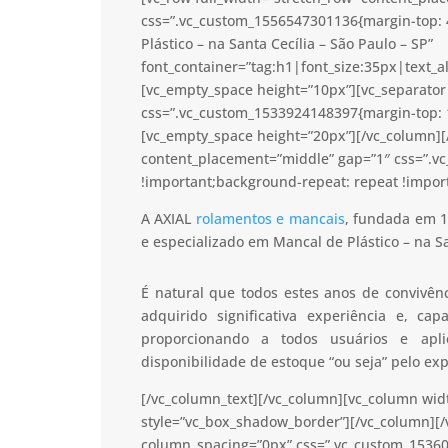
css=”.vc_custom_1556547301136{margin-top: 
Plástico – na Santa Cecília – São Paulo – SP”
font_container=”tag:h1|font_size:35px|text_a
[vc_empty_space height=”10px”][vc_separator 
css=”.vc_custom_1533924148397{margin-top: 1
[vc_empty_space height=”20px”][/vc_column][/
content_placement=”middle” gap=”1″ css=”.v
!important;background-repeat: repeat !import
A AXIAL
rolamentos e mancais
, fundada em 1
e especializado em Mancal de Plástico – na Sa
É natural que todos estes anos de convivê
adquirido significativa experiência e, c
proporcionando a todos usuários e apl
disponibilidade de estoque “ou seja” pelo ex
[/vc_column_text][/vc_column][vc_column wid
style=”vc_box_shadow_border”][/vc_column][/
column_spacing=”0px” css=”.vc_custom_15360