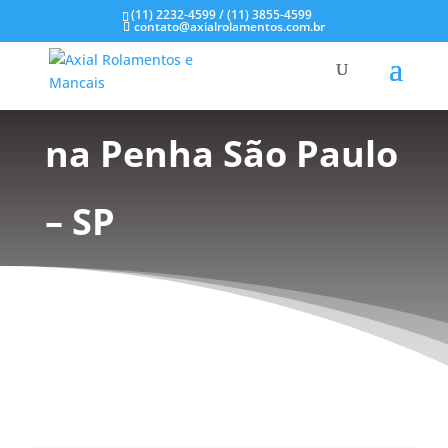
(11) 2232-4599 / (11) 3855-4599
contato@axialrolamentos.com.br
Mancal de Plástico
na Penha São Paulo
– SP