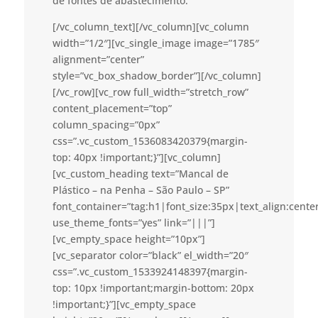
de fontes de abastecimento.
[/vc_column_text][/vc_column][vc_column
width=”1/2″][vc_single_image image=”1785″
alignment=”center”
style=”vc_box_shadow_border”][/vc_column]
[/vc_row][vc_row full_width=”stretch_row”
content_placement=”top”
column_spacing=”0px”
css=”.vc_custom_1536083420379{margin-
top: 40px !important;}”][vc_column]
[vc_custom_heading text=”Mancal de
Plástico – na Penha – São Paulo – SP”
font_container=”tag:h1|font_size:35px|text_align:cent
use_theme_fonts=”yes” link=”|||”]
[vc_empty_space height=”10px”]
[vc_separator color=”black” el_width=”20″
css=”.vc_custom_1533924148397{margin-
top: 10px !important;margin-bottom: 20px
!important;}”][vc_empty_space