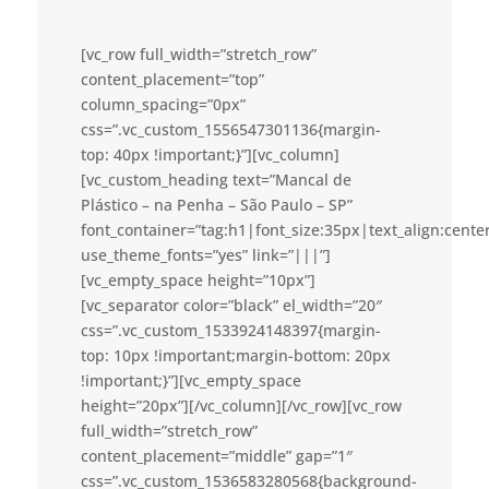
[vc_row full_width=”stretch_row”
content_placement=”top”
column_spacing=”0px”
css=”.vc_custom_1556547301136{margin-
top: 40px !important;}”][vc_column]
[vc_custom_heading text=”Mancal de
Plástico – na Penha – São Paulo – SP”
font_container=”tag:h1|font_size:35px|text_align:cent
use_theme_fonts=”yes” link=”|||”]
[vc_empty_space height=”10px”]
[vc_separator color=”black” el_width=”20″
css=”.vc_custom_1533924148397{margin-
top: 10px !important;margin-bottom: 20px
!important;}”][vc_empty_space
height=”20px”][/vc_column][/vc_row][vc_row
full_width=”stretch_row”
content_placement=”middle” gap=”1″
css=”.vc_custom_1536583280568{background-