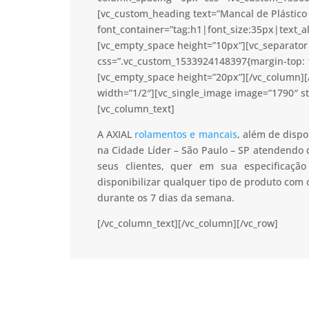
[vc_custom_heading text=”Mancal de Plástico 
font_container=”tag:h1|font_size:35px|text_a
[vc_empty_space height=”10px”][vc_separator 
css=”.vc_custom_1533924148397{margin-top: 1
[vc_empty_space height=”20px”][/vc_column]
width=”1/2″][vc_single_image image=”1790″ s
[vc_column_text]
A AXIAL
rolamentos e mancais
, além de dispo
na Cidade Líder – São Paulo – SP atendendo 
seus clientes, quer em sua especificaç
disponibilizar qualquer tipo de produto com
durante os 7 dias da semana.
[/vc_column_text][/vc_column][/vc_row]