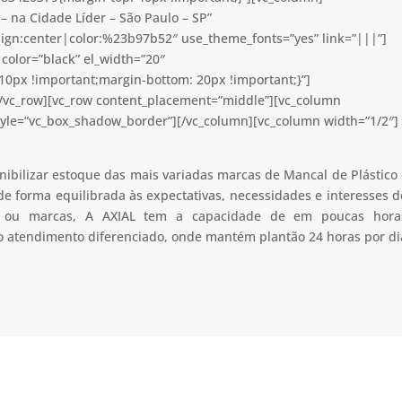
– na Cidade Líder – São Paulo – SP”
lign:center|color:%23b97b52″ use_theme_fonts=”yes” link=”|||”]
color=”black” el_width=”20″
0px !important;margin-bottom: 20px !important;}”]
[/vc_row][vc_row content_placement=”middle”][vc_column
tyle=”vc_box_shadow_border”][/vc_column][vc_column width=”1/2″]
nibilizar estoque das mais variadas marcas de Mancal de Plástico 
de forma equilibrada às expectativas, necessidades e interesses d
ão ou marcas, A AXIAL tem a capacidade de em poucas hora
 o atendimento diferenciado, onde mantém plantão 24 horas por di