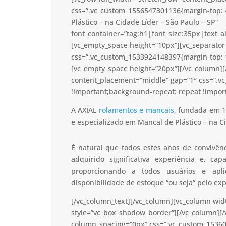
css=”.vc_custom_1556547301136{margin-top: 
Plástico – na Cidade Líder – São Paulo – SP”
font_container=”tag:h1|font_size:35px|text_a
[vc_empty_space height=”10px”][vc_separator 
css=”.vc_custom_1533924148397{margin-top: 1
[vc_empty_space height=”20px”][/vc_column][/
content_placement=”middle” gap=”1″ css=”.v
!important;background-repeat: repeat !import
A AXIAL
rolamentos e mancais
, fundada em 1
e especializado em Mancal de Plástico – na C
É natural que todos estes anos de convivê
adquirido significativa experiência e, c
proporcionando a todos usuários e apl
disponibilidade de estoque “ou seja” pelo ex
[/vc_column_text][/vc_column][vc_column wid
style=”vc_box_shadow_border”][/vc_column][/
column_spacing=”0px” css=”.vc_custom_15360