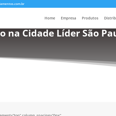
lamentos.com.br
Home
Empresa
Produtos
Distri
o na Cidade Líder São Pau
acement=”top” column_spacing=”0px”