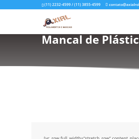
(11) 2232-4599 / (11) 3855-4599
contato@axialro
Mancal de Plástic
[vc_row full_width=”stretch_row” content_pl