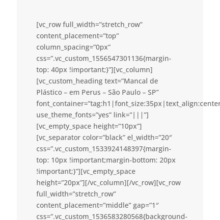
[vc_row full_width=”stretch_row”
content_placement=”top”
column_spacing=”0px”
css=”.vc_custom_1556547301136{margin-
top: 40px !important;}”][vc_column]
[vc_custom_heading text=”Mancal de
Plástico – em Perus – São Paulo – SP”
font_container=”tag:h1|font_size:35px|text_align:cent
use_theme_fonts=”yes” link=”|||”]
[vc_empty_space height=”10px”]
[vc_separator color=”black” el_width=”20″
css=”.vc_custom_1533924148397{margin-
top: 10px !important;margin-bottom: 20px
!important;}”][vc_empty_space
height=”20px”][/vc_column][/vc_row][vc_row
full_width=”stretch_row”
content_placement=”middle” gap=”1″
css=”.vc_custom_1536583280568{background-