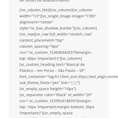
de fontes de abastecimento.
[/vc_column_text][/vc_column][vc_column
width=”1/2″][vc_single_image image=”1785″
alignment=”center”
style=”vc_box_shadow_border”][/vc_column]
[/vc_row][vc_row full_width=”stretch_row”
content_placement=”top”
column_spacing=”0px”
css=”.vc_custom_1536083420379{margin-
top: 40px !important;}”][vc_column]
[vc_custom_heading text=”Mancal de
Plástico – em Perus – São Paulo – SP”
font_container=”tag:h1|font_size:35px|text_align:cent
use_theme_fonts=”yes” link=”|||”]
[vc_empty_space height=”10px”]
[vc_separator color=”black” el_width=”20″
css=”.vc_custom_1533924148397{margin-
top: 10px !important;margin-bottom: 20px
!important;}”][vc_empty_space