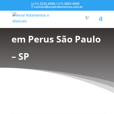
(11) 2232-4599 / (11) 3855-4599
contato@axialrolamentos.com.br
Mancal de Plástico
em Perus São Paulo
– SP