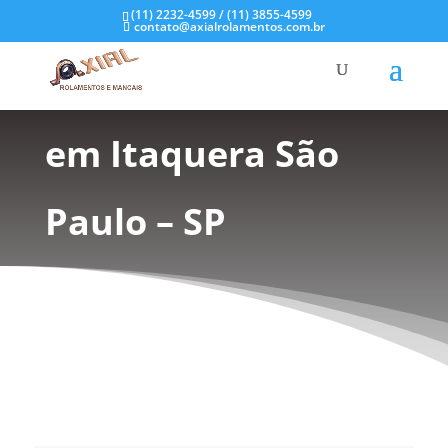
(11) 2232-4599 / (11) 3855-4599
contato@axialrolamentos.com.br
Mancal de Plástico
em Itaquera São
Paulo – SP