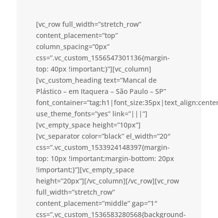
[vc_row full_width=”stretch_row”
content_placement=”top”
column_spacing=”0px”
css=”.vc_custom_1556547301136{margin-
top: 40px !important;}”][vc_column]
[vc_custom_heading text=”Mancal de
Plástico – em Itaquera – São Paulo – SP”
font_container=”tag:h1|font_size:35px|text_align:cent
use_theme_fonts=”yes” link=”|||”]
[vc_empty_space height=”10px”]
[vc_separator color=”black” el_width=”20″
css=”.vc_custom_1533924148397{margin-
top: 10px !important;margin-bottom: 20px
!important;}”][vc_empty_space
height=”20px”][/vc_column][/vc_row][vc_row
full_width=”stretch_row”
content_placement=”middle” gap=”1″
css=”.vc_custom_1536583280568{background-