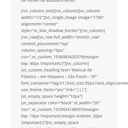
de fontes de abastecimento.
[/vc_column_text][/vc_column][vc_column
width=”1/2″][vc_single_image image=”1785″
alignment=”center”
style=”vc_box_shadow_border”][/vc_column]
[/vc_row][vc_row full_width=”stretch_row”
content_placement=”top”
column_spacing=”0px”
css=”.vc_custom_1536083420379{margin-
top: 40px !important;}”][vc_column]
[vc_custom_heading text=”Mancal de
Plástico – em Itaquera – São Paulo – SP”
font_container=”tag:h1|font_size:35px|text_align:cent
use_theme_fonts=”yes” link=”|||”]
[vc_empty_space height=”10px”]
[vc_separator color=”black” el_width=”20″
css=”.vc_custom_1533924148397{margin-
top: 10px !important;margin-bottom: 20px
!important;}”][vc_empty_space