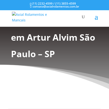
(11) 2232-4599 / (11) 3855-4599
contato@axialrolamentos.com.br
Mancal de Plástico
em Artur Alvim São
Paulo – SP