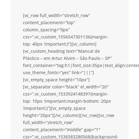
[vc_row full_width=”stretch_row”
content_placement=”top”
column_spacing=”0px”
css=”.vc_custom_1556547301136{margin-
top: 40px !important;}”][vc_column]
[vc_custom_heading text=”Mancal de
Plástico – em Artur Alvim – São Paulo – SP”
font_container=”tag:h1|font_size:35px|text_align:cent
use_theme_fonts=”yes” link=”|||”]
[vc_empty_space height=”10px”]
[vc_separator color=”black” el_width=”20″
css=”.vc_custom_1533924148397{margin-
top: 10px !important;margin-bottom: 20px
!important;}”][vc_empty_space
height=”20px”][/vc_column][/vc_row][vc_row
full_width=”stretch_row”
content_placement=”middle” gap=”1″
css=”.vc_custom_1536583280568{background-