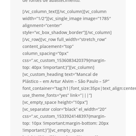
de fontes de abastecimento.
[/vc_column_text][/vc_column][vc_column
width=”1/2″][vc_single_image image=”1785″
alignment=”center”
style=”vc_box_shadow_border”][/vc_column]
[/vc_row][vc_row full_width=”stretch_row”
content_placement=”top”
column_spacing=”0px”
css=”.vc_custom_1536083420379{margin-
top: 40px !important;}”][vc_column]
[vc_custom_heading text=”Mancal de
Plástico – em Artur Alvim – São Paulo – SP”
font_container=”tag:h1|font_size:35px|text_align:cent
use_theme_fonts=”yes” link=”|||”]
[vc_empty_space height=”10px”]
[vc_separator color=”black” el_width=”20″
css=”.vc_custom_1533924148397{margin-
top: 10px !important;margin-bottom: 20px
!important;}”][vc_empty_space