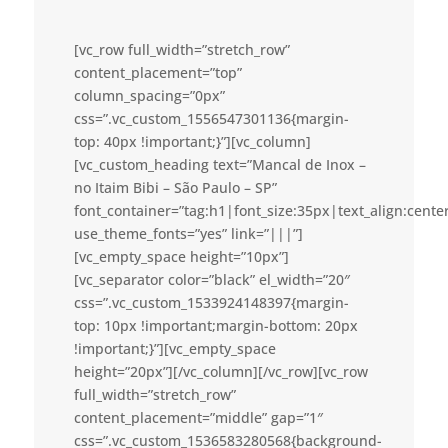
[vc_row full_width=”stretch_row”
content_placement=”top”
column_spacing=”0px”
css=”.vc_custom_1556547301136{margin-
top: 40px !important;}”][vc_column]
[vc_custom_heading text=”Mancal de Inox –
no Itaim Bibi – São Paulo – SP”
font_container=”tag:h1|font_size:35px|text_align:cent
use_theme_fonts=”yes” link=”|||”]
[vc_empty_space height=”10px”]
[vc_separator color=”black” el_width=”20″
css=”.vc_custom_1533924148397{margin-
top: 10px !important;margin-bottom: 20px
!important;}”][vc_empty_space
height=”20px”][/vc_column][/vc_row][vc_row
full_width=”stretch_row”
content_placement=”middle” gap=”1″
css=”.vc_custom_1536583280568{background-