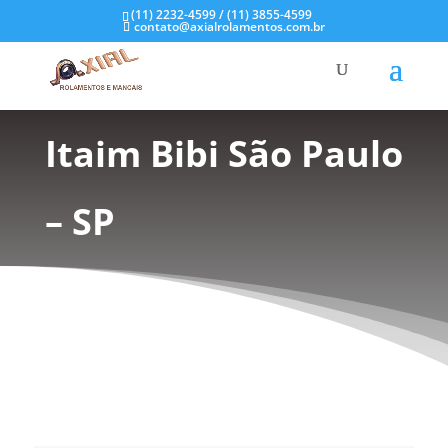
(11) 2232-4599 / (11) 3855-4599
contato@axialrolamentos.com.br
Mancal de Inox no
Itaim Bibi São Paulo
– SP