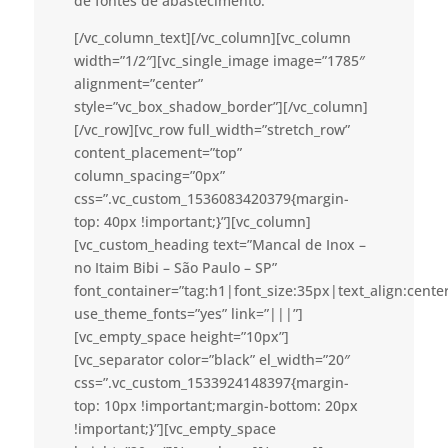
de fontes de abastecimento.
[/vc_column_text][/vc_column][vc_column
width=”1/2″][vc_single_image image=”1785″
alignment=”center”
style=”vc_box_shadow_border”][/vc_column]
[/vc_row][vc_row full_width=”stretch_row”
content_placement=”top”
column_spacing=”0px”
css=”.vc_custom_1536083420379{margin-
top: 40px !important;}”][vc_column]
[vc_custom_heading text=”Mancal de Inox –
no Itaim Bibi – São Paulo – SP”
font_container=”tag:h1|font_size:35px|text_align:cent
use_theme_fonts=”yes” link=”|||”]
[vc_empty_space height=”10px”]
[vc_separator color=”black” el_width=”20″
css=”.vc_custom_1533924148397{margin-
top: 10px !important;margin-bottom: 20px
!important;}”][vc_empty_space