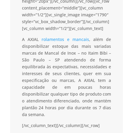
height=”20px”][/vc_column][/vc_row][vc_row
content_placement=”middle”][vc_column
width=”1/2″][vc_single_image image=”1790″
style=”vc_box_shadow_border”][/vc_column]
[vc_column width=”1/2″][vc_column_text]
A AXIAL
rolamentos e mancais
, além de
disponibilizar estoque das mais variadas
marcas de Mancal de Inox – no Itaim Bibi –
São Paulo – SP atendendo de forma
equilibrada às expectativas, necessidades e
interesses de seus clientes, quer em sua
especificação ou marcas, A AXIAL tem a
capacidade de em poucas horas
disponibilizar qualquer tipo de produto com
o atendimento diferenciado, onde mantém
plantão 24 horas por dia durante os 7 dias
da semana.
[/vc_column_text][/vc_column][/vc_row]