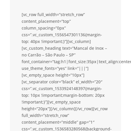
[vc_row full_width=”stretch_row”
content_placement=”top”
column_spacing=”0px”
css=”.vc_custom_1556547301136{margin-
top: 40px !important;}”][vc_column]
[vc_custom_heading text=”Mancal de Inox –
no Carrão – São Paulo – SP”
font_container=”tag:h1|font_size:35px|text_align:cent
use_theme_fonts=”yes” link=”|||”]
[vc_empty_space height=”10px”]
[vc_separator color=”black” el_width=”20″
css=”.vc_custom_1533924148397{margin-
top: 10px !important;margin-bottom: 20px
!important;}”][vc_empty_space
height=”20px”][/vc_column][/vc_row][vc_row
full_width=”stretch_row”
content_placement=”middle” gap=”1″
css=”.vc_custom_1536583280568{background-