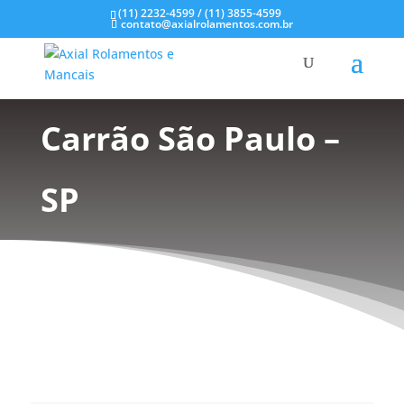
(11) 2232-4599 / (11) 3855-4599
contato@axialrolamentos.com.br
Mancal de Inox no
Carrão São Paulo –
SP