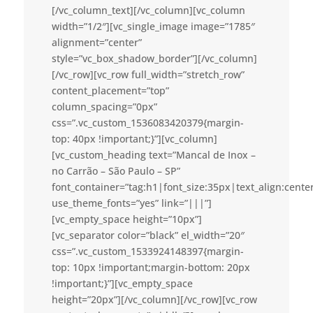
[/vc_column_text][/vc_column][vc_column
width=”1/2″][vc_single_image image=”1785″
alignment=”center”
style=”vc_box_shadow_border”][/vc_column]
[/vc_row][vc_row full_width=”stretch_row”
content_placement=”top”
column_spacing=”0px”
css=”.vc_custom_1536083420379{margin-
top: 40px !important;}”][vc_column]
[vc_custom_heading text=”Mancal de Inox –
no Carrão – São Paulo – SP”
font_container=”tag:h1|font_size:35px|text_align:cent
use_theme_fonts=”yes” link=”|||”]
[vc_empty_space height=”10px”]
[vc_separator color=”black” el_width=”20″
css=”.vc_custom_1533924148397{margin-
top: 10px !important;margin-bottom: 20px
!important;}”][vc_empty_space
height=”20px”][/vc_column][/vc_row][vc_row